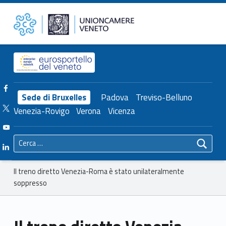
Primary Menu
Unioncamere del Veneto
Il treno diretto Venezia-Roma è stato unilateralmente soppresso – Unioncamere del Veneto
Header info sidebar
Facebook Unioncamere Veneto
Sede di Bruxelles
Padova
Treviso-Belluno
Twitter Unioncamere Veneto
Venezia-Rovigo
Verona
Vicenza
Youtube Unioncamere Veneto
Ricerca per:
Linkedin Unioncamere Veneto
Breadcrumbs navigation
Il treno diretto Venezia-Roma è stato unilateralmente
soppresso