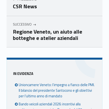
mer
mer
mer
mer
CSR News
e
e
e
e
Ven
Ven
Ven
Ven
eto
eto
eto
eto
SUCCESSIVO
Regione Veneto, un aiuto alle
botteghe e atelier aziendali
Skip back to main navigation
Sidebar
IN EVIDENZA
Unioncamere Veneto: l’impegno a fianco delle PMI.
Il bilancio del presidente Santocono e gli obiettivi
per l’ultimo anno di mandato
Bando veicoli aziendali 2026: incentivi alla