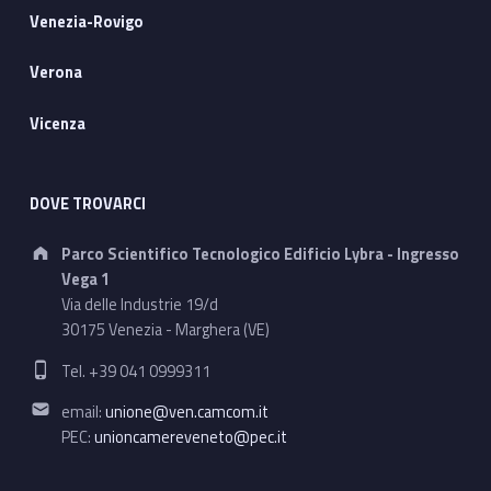
Venezia-Rovigo
Verona
Vicenza
DOVE TROVARCI
Address:
Parco Scientifico Tecnologico Edificio Lybra - Ingresso
Vega 1
Via delle Industrie 19/d
30175 Venezia - Marghera (VE)
Phone number:
Tel. +39 041 0999311
Email address:
email:
unione@ven.camcom.it
PEC:
unioncamereveneto@pec.it