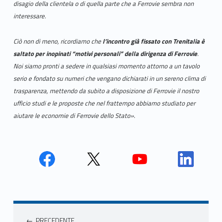
disagio della clientela o di quella parte che a Ferrovie sembra non
interessare.
Ciò non di meno, ricordiamo che
l’incontro già fissato con Trenitalia è
saltato per inopinati “motivi personali” della dirigenza di Ferrovie
.
Noi siamo pronti a sedere in qualsiasi momento attorno a un tavolo
serio e fondato su numeri che vengano dichiarati in un sereno clima di
trasparenza, mettendo da subito a disposizione di Ferrovie il nostro
ufficio studi e le proposte che nel frattempo abbiamo studiato per
aiutare le economie di Ferrovie dello Stato
».
Face
Twit
Yout
Link
book
ter
ube
edin
Unio
Unio
Unio
Unio
Navigazione articoli
nca
nca
nca
nca
PRECEDENTE