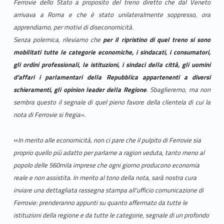
Ferrovie dello Stato a proposito del treno diretto che dal Veneto
arrivava a Roma e che è stato unilateralmente soppresso, ora
apprendiamo, per motivi di diseconomicità.
Senza polemica, rileviamo che
per il ripristino di quel treno si sono
mobilitati tutte le categorie economiche, i sindacati, i consumatori,
gli ordini professionali, le istituzioni, i sindaci della città, gli uomini
d’affari i parlamentari della Repubblica appartenenti a diversi
schieramenti, gli opinion leader della Regione
. Sbaglieremo, ma non
sembra questo il segnale di quel pieno favore della clientela di cui la
nota di Ferrovie si fregia
»
.
«
In merito alle economicità, non ci pare che il pulpito di Ferrovie sia
proprio quello più adatto per parlarne a ragion veduta, tanto meno al
popolo delle 560mila imprese che ogni giorno producono economia
reale e non assistita.
In merito al tono della nota, sarà nostra cura
inviare una dettagliata rassegna stampa all’ufficio comunicazione di
Ferrovie: prenderanno appunti su quanto affermato da tutte le
istituzioni della regione e da tutte le categorie, segnale di un profondo