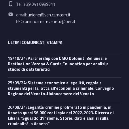
Phone number:
Tel. +39 041 0999311
Email address:
email:
unione@ven.camcom.it
PEC:
unioncamereveneto@pec.it
ULTIMI COMUNICATI STAMPA
19/10/24: Partnership con DMO Dolomiti Bellunesi e
Destination Verona & Garda Foundation per analisi e
studio di dati turistici
25/09/24: Sistema economico e legalità, regole e
strumenti per la lotta all’economia criminale. Convegno
Regione del Veneto-Unioncamere del Veneto
20/09/24: Legalità: crimine proliferato in pandemia, in
Veneto quasi 56.000 reati spia nel 2022-2023. Ricerca di
Libera “Sguardo d’insieme. Storie, dati e analisi sulla
criminalità in Veneto”