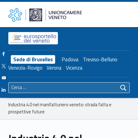
Primary Menu
Unioncamere del Veneto
Industria 4.0 nel manifatturiero veneto: strada fatta e prospettive future – Unioncamere del Veneto
Header info sidebar
Facebook Unioncamere Veneto
Sede di Bruxelles
Padova
Treviso-Belluno
Twitter Unioncamere Veneto
Venezia-Rovigo
Verona
Vicenza
Youtube Unioncamere Veneto
Ricerca per:
Linkedin Unioncamere Veneto
Breadcrumbs navigation
Industria 4.0 nel manifatturiero veneto: strada fatta e
prospettive future