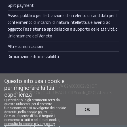
Split payment
Avviso pubblico per l’istituzione di un elenco di candidati per il
conferimento di incarichi di natura intellettuale aventi ad
oggetto l’assistenza specialistica a supporto delle attività di
Unioncamere del Veneto
Altre comunicazioni
Dichiarazione di accessibilità
Questo sito usa i cookie
© 2021 Unioncamere | P.IVA 02406800272 | C.F.
per migliorare la tua
80009100274 | C.U.U. UFZ42J | C.IPA urdc_027 | Ateco: S
esperienza
94.11.00
Questo sito, o gli strumenti terzi da
questo utilizzati, per il corretto
Torna in cima ↑
funzionamento si avvalgono dei cookie
Ok
Facebook Unioncamere Veneto
Twitter Unioncamere Veneto
Youtube Unioncamere Veneto
Linkedin Unioncamere Veneto
descritti nella cookie policy.
Se vuoi saperne di più o negare il
consenso a tutti o ad alcuni cookie,
consulta la cookie-privacy policy
.