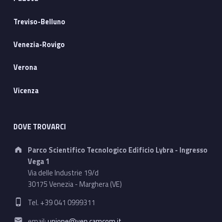
Treviso-Belluno
Venezia-Rovigo
Verona
Vicenza
DOVE TROVARCI
Address:
Parco Scientifico Tecnologico Edificio Lybra - Ingresso
Vega 1
Via delle Industrie 19/d
30175 Venezia - Marghera (VE)
Phone number:
Tel. +39 041 0999311
Email address:
email:
unione@ven.camcom.it