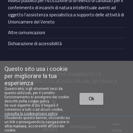
Avviso pubblico per l’istituzione di un elenco di candidati per il
conferimento di incarichi di natura intellettuale aventi ad
oggetto l’assistenza specialistica a supporto delle attività di
Unioncamere del Veneto
Altre comunicazioni
Dichiarazione di accessibilità
Questo sito usa i cookie
© 2021 Unioncamere | P.IVA 02406800272 | C.F.
per migliorare la tua
80009100274 | C.U.U. UFZ42J | C.IPA urdc_027 | Ateco: S
esperienza
94.11.00
Questo sito, o gli strumenti terzi da
questo utilizzati, per il corretto
Torna in cima ↑
funzionamento si avvalgono dei cookie
Ok
Facebook Unioncamere Veneto
Twitter Unioncamere Veneto
Youtube Unioncamere Veneto
Linkedin Unioncamere Veneto
descritti nella cookie policy.
Se vuoi saperne di più o negare il
consenso a tutti o ad alcuni cookie,
consulta la cookie-privacy policy
.
Chiudendo questo banner, cliccando su
un link o proseguendo la navigazione in
Funzioni e
Chi siamo
Informazione
altra maniera, acconsenti all’uso dei
attività
Tutto
cookie.