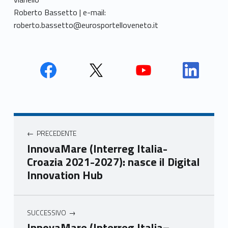
Roberto Bassetto | e-mail:
roberto.bassetto@eurosportelloveneto.it
Face
Twit
Yout
Link
book
ter
ube
edin
Unio
Unio
Unio
Unio
Navigazione articoli
nca
nca
nca
nca
PRECEDENTE
mer
mer
mer
mer
InnovaMare (Interreg Italia-
e
e
e
e
Croazia 2021-2027): nasce il Digital
Ven
Ven
Ven
Ven
Innovation Hub
eto
eto
eto
eto
SUCCESSIVO
InnovaMare (Interreg Italia–