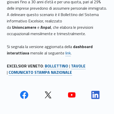
giovani fino a 30 anni d’età e per una quota, pari al 29%
delle imprese prevedono di assumere personale immigrato.
A delineare questo scenario è il Bollettino del Sistema
informativo Excelsior, realizzato
da
Unioncamere
e
Anpal
, che elabora le previsioni
occupazionali mensilmente e trimestralmente.
Si segnala la versione aggiornata della
dashboard
interattiava
mensile al seguente
link
.
EXCELSIOR VENETO
:
BOLLETTINO
|
TAVOLE
|
COMUNICATO STAMPA NAZIONALE
Face
Twit
Yout
Link
book
ter
ube
edin