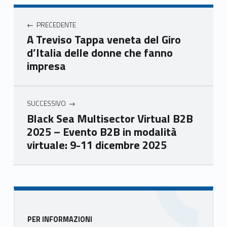
Unio
Unio
Unio
Unio
Navigazione articoli
nca
nca
nca
nca
PRECEDENTE
mer
mer
mer
mer
A Treviso Tappa veneta del Giro
e
e
e
e
d’Italia delle donne che fanno
Ven
Ven
Ven
Ven
impresa
eto
eto
eto
eto
SUCCESSIVO
Black Sea Multisector Virtual B2B
2025 – Evento B2B in modalità
virtuale: 9-11 dicembre 2025
Skip back to main navigation
Sidebar
PER INFORMAZIONI