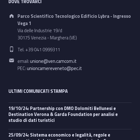
DOVE TROVARCI
Address:
Parco Scientifico Tecnologico Edificio Lybra - Ingresso
Vega 1
Via delle Industrie 19/d
30175 Venezia - Marghera (VE)
Phone number:
Tel. +39 041 0999311
Email address:
email:
unione@ven.camcom.it
PEC:
unioncamereveneto@pec.it
ULTIMI COMUNICATI STAMPA
19/10/24: Partnership con DMO Dolomiti Bellunesi e
Destination Verona & Garda Foundation per analisi e
studio di dati turistici
25/09/24: Sistema economico e legalità, regole e