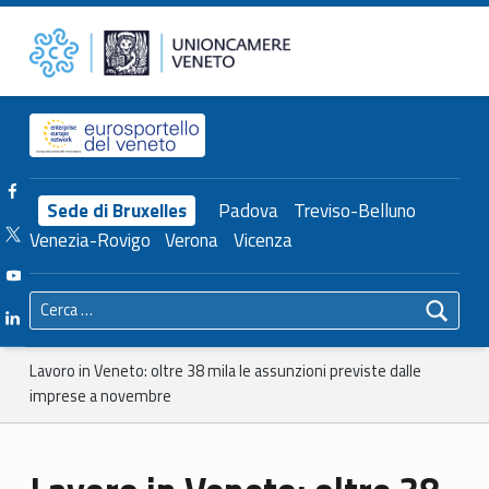
Primary Menu
Unioncamere del Veneto
Lavoro in Veneto: oltre 38 mila le assunzioni previste dalle imprese a novembre – Unioncamere del Veneto
Header info sidebar
Facebook Unioncamere Veneto
Sede di Bruxelles
Padova
Treviso-Belluno
Twitter Unioncamere Veneto
Venezia-Rovigo
Verona
Vicenza
Youtube Unioncamere Veneto
Ricerca per:
Linkedin Unioncamere Veneto
Breadcrumbs navigation
Lavoro in Veneto: oltre 38 mila le assunzioni previste dalle
imprese a novembre