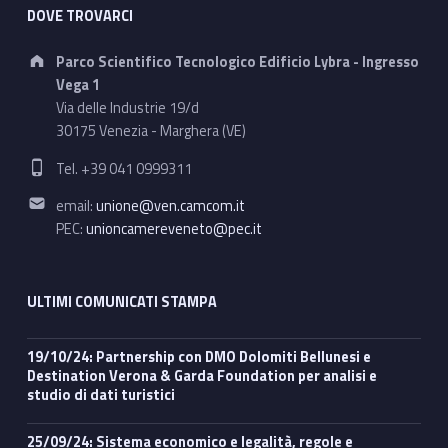
DOVE TROVARCI
Address:
Parco Scientifico Tecnologico Edificio Lybra - Ingresso
Vega 1
Via delle Industrie 19/d
30175 Venezia - Marghera (VE)
Phone number:
Tel. +39 041 0999311
Email address:
email:
unione@ven.camcom.it
PEC:
unioncamereveneto@pec.it
ULTIMI COMUNICATI STAMPA
19/10/24: Partnership con DMO Dolomiti Bellunesi e
Destination Verona & Garda Foundation per analisi e
studio di dati turistici
25/09/24: Sistema economico e legalità, regole e