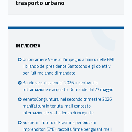
trasporto urbano
Skip back to main navigation
Sidebar
IN EVIDENZA
Unioncamere Veneto: l’impegno a fianco delle PMI.
Il bilancio del presidente Santocono e gli obiettivi
per l’ultimo anno di mandato
Bando veicoli aziendali 2026: incentivi alla
rottamazione e acquisto. Domande dal 27 maggio
VenetoCongiuntura: nel secondo trimestre 2026
manifattura in tenuta, ma il contesto
internazionale resta denso di incognite
Sostieni il futuro di Erasmus per Giovani
Imprenditori (EYE): raccolta firme per garantirne il