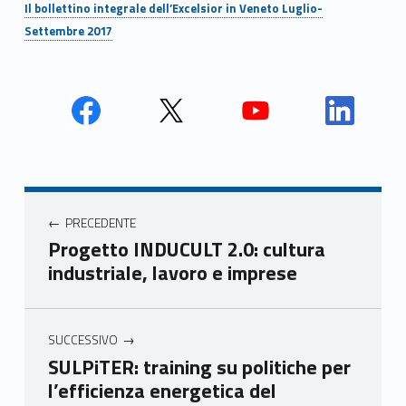
Il bollettino integrale dell’Excelsior in Veneto Luglio-
Settembre 2017
Face
Twit
Yout
Link
book
ter
ube
edin
Unio
Unio
Unio
Unio
Navigazione articoli
nca
nca
nca
nca
PRECEDENTE
mer
mer
mer
mer
Progetto INDUCULT 2.0: cultura
e
e
e
e
industriale, lavoro e imprese
Ven
Ven
Ven
Ven
eto
eto
eto
eto
SUCCESSIVO
SULPiTER: training su politiche per
l’efficienza energetica del