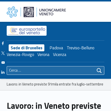
Primary Menu
Unioncamere del Veneto
Lavoro: in Veneto previste 91mila entrate fra luglio-settembre – Unioncamere del Veneto
Header info sidebar
Facebook Unioncamere Veneto
Sede di Bruxelles
Padova
Treviso-Belluno
Twitter Unioncamere Veneto
Venezia-Rovigo
Verona
Vicenza
Youtube Unioncamere Veneto
Ricerca per:
Linkedin Unioncamere Veneto
Breadcrumbs navigation
Lavoro: in Veneto previste 91mila entrate fra luglio-settembre
Lavoro: in Veneto previste