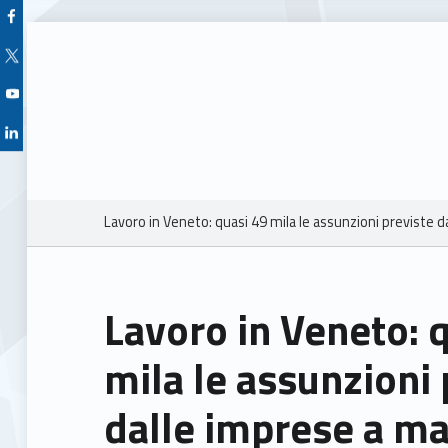
Facebook Unioncamere Veneto
Twitter Unioncamere Veneto
Youtube Unioncamere Veneto
Linkedin Unioncamere Veneto
Breadcrumbs navigation
Lavoro in Veneto: quasi 49 mila le assunzioni previste 
Lavoro in Veneto: 
mila le assunzioni 
dalle imprese a m