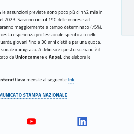
 le assunzioni previste sono poco più di 142 mila in
el 2023. Saranno circa il 19% delle imprese ad
i saranno maggiormente a tempo determinato (75%).
chiesta esperienza professionale specifica o nello
guarda giovani fino a 30 anni d’età e per una quota,
sonale immigrato. A delineare questo scenario è il
zzato da
Unioncamere
e
Anpal
, che elabora le
interattiava
mensile al seguente
link
.
MUNICATO STAMPA NAZIONALE
Yout
Link