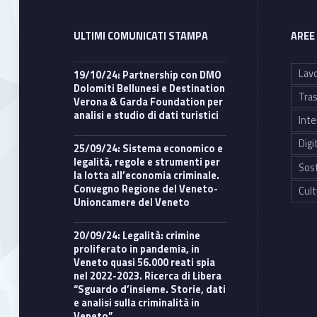
ULTIMI COMUNICATI STAMPA
AREE
Lavo
19/10/24: Partnership con DMO
Dolomiti Bellunesi e Destination
Tras
Verona & Garda Foundation per
analisi e studio di dati turistici
Inte
Digi
25/09/24: Sistema economico e
legalità, regole e strumenti per
Sost
la lotta all’economia criminale.
Convegno Regione del Veneto-
Cult
Unioncamere del Veneto
20/09/24: Legalità: crimine
proliferato in pandemia, in
Veneto quasi 56.000 reati spia
nel 2022-2023. Ricerca di Libera
“Sguardo d’insieme. Storie, dati
e analisi sulla criminalità in
Veneto”