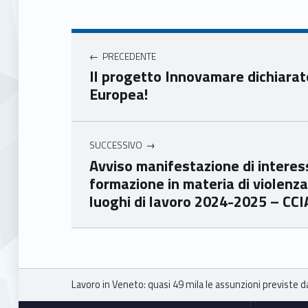
book
ter
Navigazione articoli
Unio
Unio
nca
nca
PRECEDENTE
mer
mer
Il progetto Innovamare dichiara
e
e
Europea!
Ven
Ven
eto
eto
SUCCESSIVO
Avviso manifestazione di interes
formazione in materia di violenza
luoghi di lavoro 2024-2025 – CC
Skip back to main navigation
Breadcrumbs navigation
Lavoro in Veneto: quasi 49 mila le assunzioni previste 
Footer sidebar