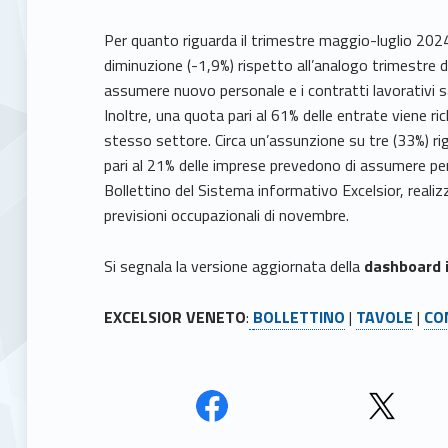
Per quanto riguarda il trimestre maggio-luglio 2024
diminuzione (-1,9%) rispetto all’analogo trimestre d
assumere nuovo personale e i contratti lavorativ
Inoltre, una quota pari al 61% delle entrate viene ri
stesso settore. Circa un’assunzione su tre (33%) ri
pari al 21% delle imprese prevedono di assumere per
Bollettino del Sistema informativo Excelsior, reali
previsioni occupazionali di novembre.
Si segnala la versione aggiornata della
dashboard 
EXCELSIOR VENETO
:
BOLLETTINO
|
TAVOLE
|
CO
Face
Twit