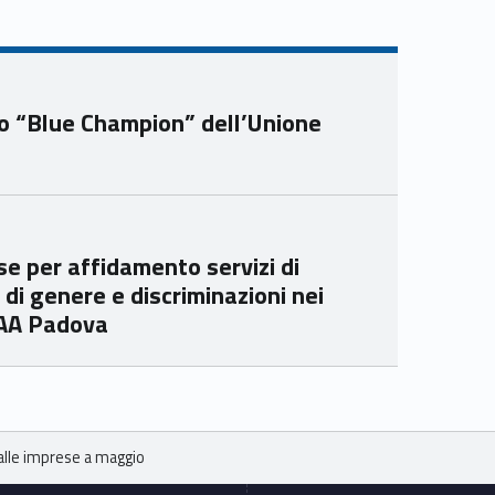
ube
edin
Unio
Unio
nca
nca
mer
mer
to “Blue Champion” dell’Unione
e
e
Ven
Ven
eto
eto
se per affidamento servizi di
 di genere e discriminazioni nei
IAA Padova
dalle imprese a maggio