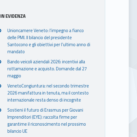
IN EVIDENZA
Unioncamere Veneto: l’impegno a fianco
delle PMI. Il bilancio del presidente
Santocono e gli obiettivi per l’ultimo anno di
mandato
Bando veicoli aziendali 2026: incentivi alla
rottamazione e acquisto. Domande dal 27
maggio
VenetoCongiuntura: nel secondo trimestre
2026 manifattura in tenuta, ma il contesto
internazionale resta denso di incognite
Sostieni il futuro di Erasmus per Giovani
Imprenditori (EYE): raccolta firme per
garantirne il riconoscimento nel prossimo
bilancio UE