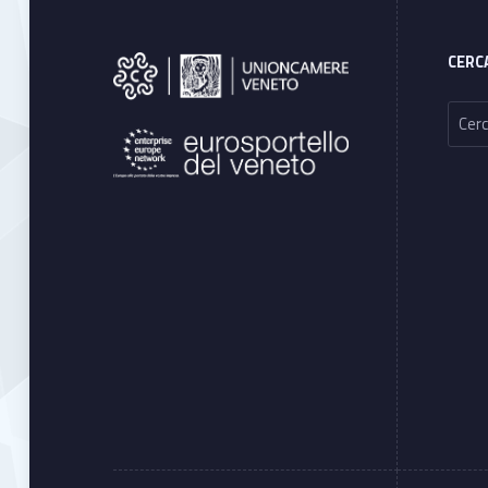
CERC
Ricerca per: