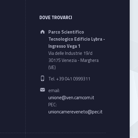
DOVE TROVARCI
Address:
Parco Scientifico
Tecnologico Edificio Lybra -
Ingresso Vega 1
Via delle Industrie 19/d
30175 Venezia - Marghera
(VE)
Phone number:
Tel. +39 041 0999311
Email address:
email:
unione@ven.camcom.it
PEC:
unioncamereveneto@pec.it