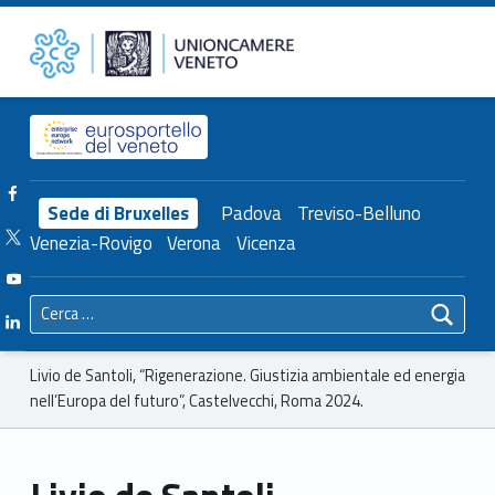
Primary Menu
Unioncamere del Veneto
Livio de Santoli, “Rigenerazione. Giustizia ambientale ed energia nell’Europa del futuro”, Castelvecchi, Roma 2024. – Unioncamere del Veneto
Header info sidebar
Facebook Unioncamere Veneto
Sede di Bruxelles
Padova
Treviso-Belluno
Twitter Unioncamere Veneto
Venezia-Rovigo
Verona
Vicenza
Youtube Unioncamere Veneto
Ricerca per:
Linkedin Unioncamere Veneto
Breadcrumbs navigation
Livio de Santoli, “Rigenerazione. Giustizia ambientale ed energia
nell’Europa del futuro”, Castelvecchi, Roma 2024.