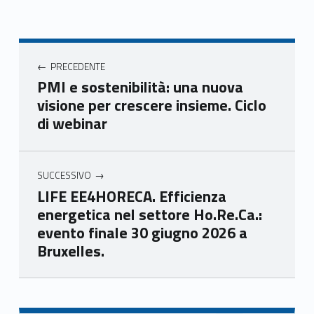
Face
Twit
Yout
Link
book
ter
ube
edin
Unio
Unio
Unio
Unio
Navigazione articoli
nca
nca
nca
nca
PRECEDENTE
mer
mer
mer
mer
PMI e sostenibilità: una nuova
e
e
e
e
visione per crescere insieme. Ciclo
Ven
Ven
Ven
Ven
di webinar
eto
eto
eto
eto
SUCCESSIVO
LIFE EE4HORECA. Efficienza
energetica nel settore Ho.Re.Ca.:
evento finale 30 giugno 2026 a
Bruxelles.
Skip back to main navigation