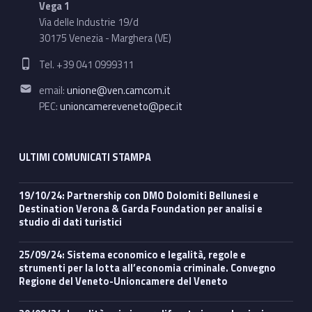
Vega 1
Via delle Industrie 19/d
30175 Venezia - Marghera (VE)
Phone number:
Tel. +39 041 0999311
Email address:
email:
unione@ven.camcom.it
PEC:
unioncamereveneto@pec.it
ULTIMI COMUNICATI STAMPA
19/10/24: Partnership con DMO Dolomiti Bellunesi e
Destination Verona & Garda Foundation per analisi e
studio di dati turistici
25/09/24: Sistema economico e legalità, regole e
strumenti per la lotta all’economia criminale. Convegno
Regione del Veneto-Unioncamere del Veneto