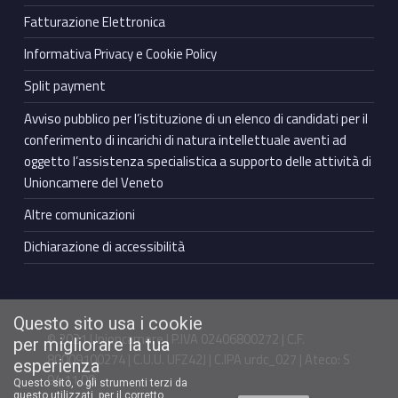
Fatturazione Elettronica
Informativa Privacy e Cookie Policy
Split payment
Avviso pubblico per l’istituzione di un elenco di candidati per il
conferimento di incarichi di natura intellettuale aventi ad
oggetto l’assistenza specialistica a supporto delle attività di
Unioncamere del Veneto
Altre comunicazioni
Dichiarazione di accessibilità
Questo sito usa i cookie
© 2021 Unioncamere | P.IVA 02406800272 | C.F.
per migliorare la tua
80009100274 | C.U.U. UFZ42J | C.IPA urdc_027 | Ateco: S
esperienza
94.11.00
Questo sito, o gli strumenti terzi da
questo utilizzati, per il corretto