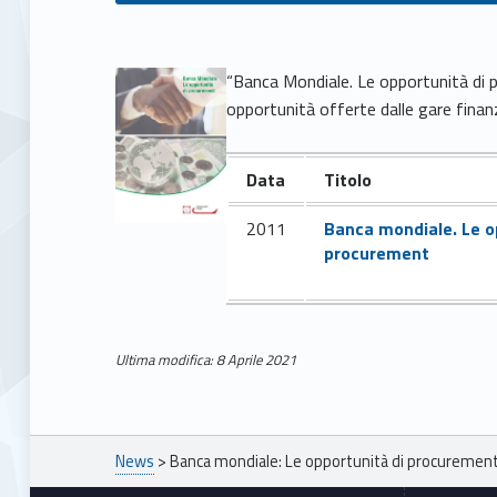
B
“Banca Mondiale. Le opportunità di 
opportunità offerte dalle gare finan
a
Data
Titolo
n
2011
Banca mondiale. Le o
c
procurement
a
m
Ultima modifica: 8 Aprile 2021
Skip back to main navigation
o
Breadcrumbs navigation
n
News
>
Banca mondiale: Le opportunità di procuremen
Footer sidebar