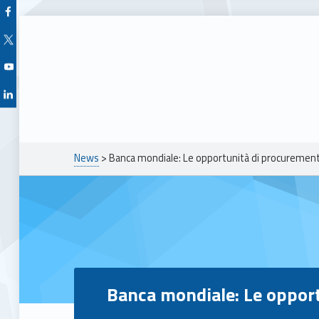
Facebook Unioncamere Veneto
Twitter Unioncamere Veneto
Youtube Unioncamere Veneto
Linkedin Unioncamere Veneto
Breadcrumbs navigation
News
>
Banca mondiale: Le opportunità di procuremen
Banca mondiale: Le oppor