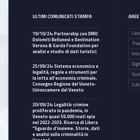
p
p
ULTIMI COMUNICATI STAMPA
AREE
o
Lavo
19/10/24: Partnership con DMO
Dolomiti Bellunesi e Destination
Tras
Verona & Garda Foundation per
r
analisi e studio di dati turistici
Inte
t
Digi
25/09/24: Sistema economico e
legalità, regole e strumenti per
Sost
u
la lotta all’economia criminale.
Convegno Regione del Veneto-
Cult
Unioncamere del Veneto
n
20/09/24: Legalità: crimine
i
proliferato in pandemia, in
Veneto quasi 56.000 reati spia
nel 2022-2023. Ricerca di Libera
t
“Sguardo d’insieme. Storie, dati
e analisi sulla criminalità in