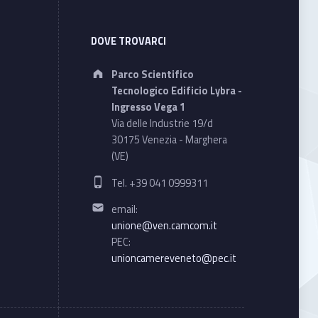
DOVE TROVARCI
Address:
Parco Scientifico
Tecnologico Edificio Lybra -
Ingresso Vega 1
Via delle Industrie 19/d
30175 Venezia - Marghera
(VE)
Phone number:
Tel. +39 041 0999311
Email address:
email:
unione@ven.camcom.it
PEC:
unioncamereveneto@pec.it