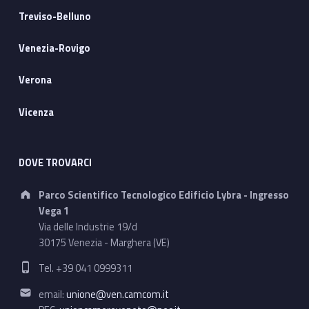
i
Treviso-Belluno
t
Venezia-Rovigo
r
a
Verona
m
Vicenza
e
d
DOVE TROVARCI
Address:
i
Parco Scientifico Tecnologico Edificio Lybra - Ingresso
Vega 1
a
Via delle Industrie 19/d
30175 Venezia - Marghera (VE)
e
Phone number:
Tel. +39 041 0999311
o
Email address:
email:
unione@ven.camcom.it