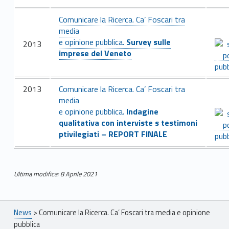
a
Comunicare la Ricerca. Ca’ Foscari tra
r
media
e opinione pubblica.
Survey sulle
2013
e
imprese del Veneto
l
a
2013
Comunicare la Ricerca. Ca’ Foscari tra
media
R
e opinione pubblica.
Indagine
qualitativa con interviste s testimoni
i
ptivilegiati – REPORT FINALE
c
e
Ultima modifica: 8 Aprile 2021
Skip back to main navigation
r
Breadcrumbs navigation
c
News
>
Comunicare la Ricerca. Ca’ Foscari tra media e opinione
pubblica