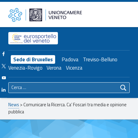
Primary Menu
Unioncamere del Veneto
Comunicare la Ricerca. Ca’ Foscari tra media e opinione pubblica – Unioncamere del Veneto
Header info sidebar
Facebook Unioncamere Veneto
Sede di Bruxelles
Padova
Treviso-Belluno
Twitter Unioncamere Veneto
Venezia-Rovigo
Verona
Vicenza
Youtube Unioncamere Veneto
Ricerca per:
Linkedin Unioncamere Veneto
Breadcrumbs navigation
News
>
Comunicare la Ricerca. Ca’ Foscari tra media e opinione
pubblica