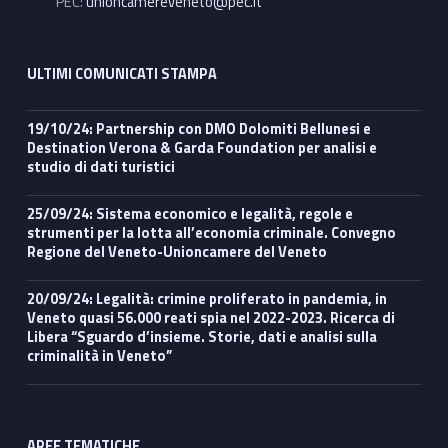
p
PEC:
unioncamereveneto@pec.it
i
n
ULTIMI COMUNICATI STAMPA
i
19/10/24: Partnership con DMO Dolomiti Bellunesi e
o
Destination Verona & Garda Foundation per analisi e
studio di dati turistici
n
25/09/24: Sistema economico e legalità, regole e
e
strumenti per la lotta all’economia criminale. Convegno
Regione del Veneto-Unioncamere del Veneto
p
20/09/24: Legalità: crimine proliferato in pandemia, in
u
Veneto quasi 56.000 reati spia nel 2022-2023. Ricerca di
Libera “Sguardo d’insieme. Storie, dati e analisi sulla
b
criminalità in Veneto”
b
l
AREE TEMATICHE