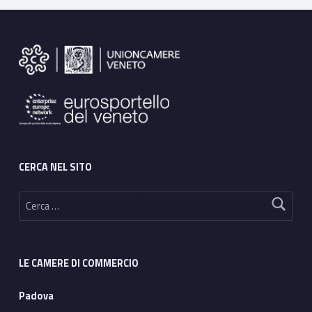
a
Footer sidebar
.
C
a
’
F
CERCA NEL SITO
o
Ricerca per:
s
c
a
LE CAMERE DI COMMERCIO
r
Padova