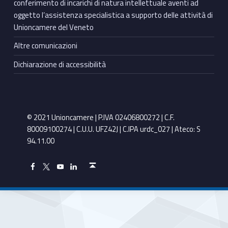
conferimento di incarichi di natura intellettuale aventi ad
oggetto l’assistenza specialistica a supporto delle attività di
Unioncamere del Veneto
Altre comunicazioni
Dichiarazione di accessibilità
© 2021 Unioncamere | P.IVA 02406800272 | C.F.
80009100274 | C.U.U. UFZ42J | C.IPA urdc_027 | Ateco: S
94.11.00
Torna in cima ↑
Facebook Unioncamere Veneto
Twitter Unioncamere Veneto
Youtube Unioncamere Veneto
Linkedin Unioncamere Veneto