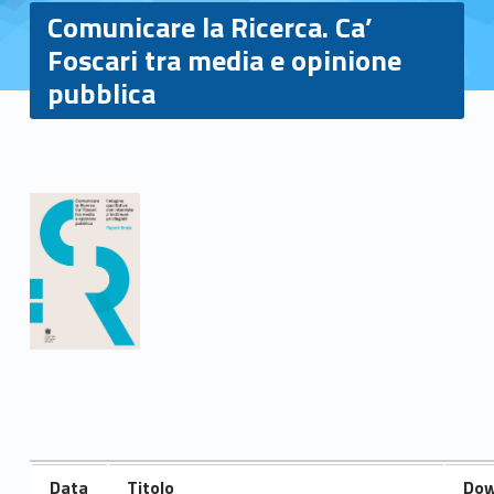
Comunicare la Ricerca. Ca’
Foscari tra media e opinione
pubblica
C
o
m
u
n
i
c
Data
Titolo
Dow