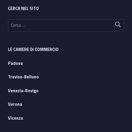
o
CERCA NEL SITO
r
Ricerca per:
e
:
LE CAMERE DI COMMERCIO
C
Padova
o
m
Treviso-Belluno
m
Venezia-Rovigo
e
Verona
n
Vicenza
t