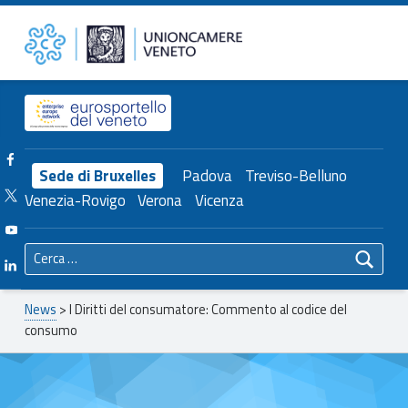
Primary Menu
Unioncamere del Veneto
I Diritti del consumatore: Commento al codice del consumo – Unioncamere del Veneto
Header info sidebar
Facebook Unioncamere Veneto
Sede di Bruxelles
Padova
Treviso-Belluno
Twitter Unioncamere Veneto
Venezia-Rovigo
Verona
Vicenza
Youtube Unioncamere Veneto
Ricerca per:
Linkedin Unioncamere Veneto
Breadcrumbs navigation
News
>
I Diritti del consumatore: Commento al codice del
consumo