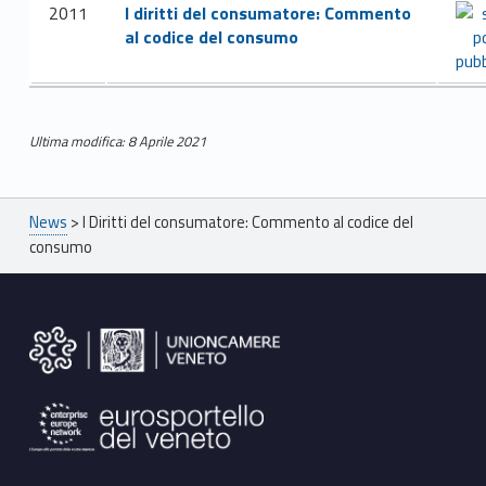
2011
I diritti del consumatore: Commento
d
al codice del consumo
e
l
Ultima modifica: 8 Aprile 2021
Skip back to main navigation
c
o
Breadcrumbs navigation
News
>
I Diritti del consumatore: Commento al codice del
n
consumo
s
Footer sidebar
u
m
a
t