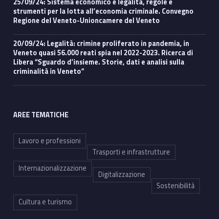
l
25/09/24: Sistema economico e legalità, regole e
strumenti per la lotta all’economia criminale. Convegno
c
Regione del Veneto-Unioncamere del Veneto
o
20/09/24: Legalità: crimine proliferato in pandemia, in
Veneto quasi 56.000 reati spia nel 2022-2023. Ricerca di
n
Libera “Sguardo d’insieme. Storie, dati e analisi sulla
criminalità in Veneto”
s
u
AREE TEMATICHE
m
o
Lavoro e professioni
Trasporti e infrastrutture
Internazionalizzazione
Digitalizzazione
Sostenibilità
Cultura e turismo