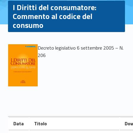
I Diritti del consumatore:
Commento al codice del
consumo
I
Decreto legislativo 6 settembre 2005 – N.
206
D
i
r
i
t
t
Data
Titolo
Dow
i