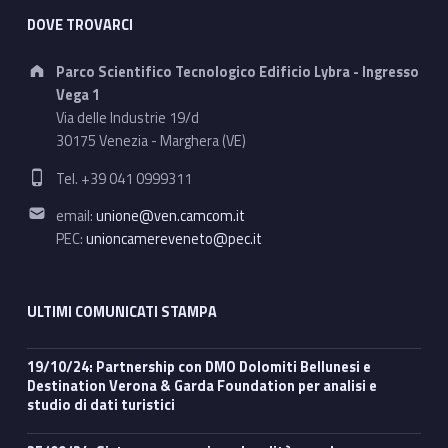
o
DOVE TROVARCI
a
Address:
Parco Scientifico Tecnologico Edificio Lybra - Ingresso
l
Vega 1
Via delle Industrie 19/d
c
30175 Venezia - Marghera (VE)
Phone number:
o
Tel. +39 041 0999311
Email address:
d
email:
unione@ven.camcom.it
PEC:
unioncamereveneto@pec.it
i
c
ULTIMI COMUNICATI STAMPA
e
19/10/24: Partnership con DMO Dolomiti Bellunesi e
d
Destination Verona & Garda Foundation per analisi e
studio di dati turistici
e