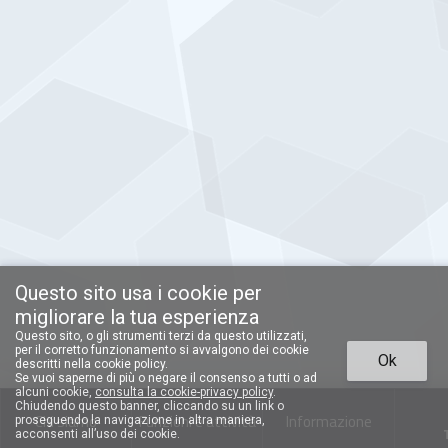
Questo sito usa i cookie per
migliorare la tua esperienza
Questo sito, o gli strumenti terzi da questo utilizzati,
per il corretto funzionamento si avvalgono dei cookie
Ok
descritti nella cookie policy.
Se vuoi saperne di più o negare il consenso a tutti o ad
alcuni cookie,
consulta la cookie-privacy policy
.
Chiudendo questo banner, cliccando su un link o
Chi siamo
Funzioni e attività
Informazione
proseguendo la navigazione in altra maniera,
acconsenti all’uso dei cookie.