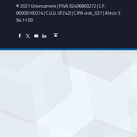
© 2021 Unioncamere | P.IVA 02406800272 | C.F.
80009100274 | C.U.U. UFZ42J | C.IPA urdc_027 | Ateco: S
94.11.00
Torna in cima ↑
Facebook Unioncamere Veneto
Twitter Unioncamere Veneto
Youtube Unioncamere Veneto
Linkedin Unioncamere Veneto