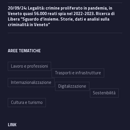
p
20/09/24: Legalità: crimine proliferato in pandemia, in
Veneto quasi 56.000 reati spia nel 2022-2023. Ricerca di
p
Libera “Sguardo d’insieme. Storie, dati e analisi sulla
criminalità in Veneto”
o
r
AREE TEMATICHE
t
u
Lavoro e professioni
Trasporti e infrastrutture
n
Internazionalizzazione
Digitalizzazione
i
Sostenibilità
t
Cultura e turismo
à
p
LINK