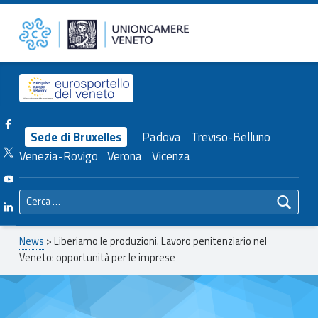
Primary Menu
Unioncamere del Veneto
Liberiamo le produzioni. Lavoro penitenziario nel Veneto: opportunità per le imprese – Unioncamere del Veneto
Header info sidebar
Facebook Unioncamere Veneto
Sede di Bruxelles
Padova
Treviso-Belluno
Twitter Unioncamere Veneto
Venezia-Rovigo
Verona
Vicenza
Youtube Unioncamere Veneto
Ricerca per:
Linkedin Unioncamere Veneto
Breadcrumbs navigation
News
>
Liberiamo le produzioni. Lavoro penitenziario nel
Veneto: opportunità per le imprese