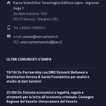
o
Address:
Parco Scientifico Tecnologico Edificio Lybra - Ingresso
n
Vega 1
Via delle Industrie 19/d
e
30175 Venezia - Marghera (VE)
Phone number:
l
Tel. +39 041 0999311
Email address:
V
email:
unione@ven.camcom.it
PEC:
unioncamereveneto@pec.it
e
n
ULTIMI COMUNICATI STAMPA
e
19/10/24: Partnership con DMO Dolomiti Bellunesi e
t
Destination Verona & Garda Foundation per analisi e
studio di dati turistici
o
:
25/09/24: Sistema economico e legalità, regole e
strumenti per la lotta all’economia criminale. Convegno
o
Regione del Veneto-Unioncamere del Veneto