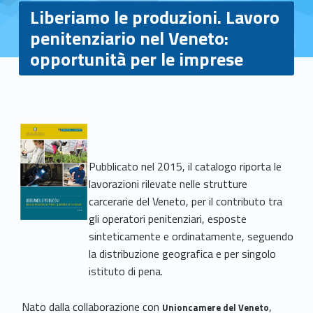
Liberiamo le produzioni. Lavoro
penitenziario nel Veneto:
opportunità per le imprese
L
i
Pubblicato nel 2015, il catalogo riporta le
b
lavorazioni rilevate nelle strutture
carcerarie del Veneto, per il contributo tra
e
gli operatori penitenziari, esposte
sinteticamente e ordinatamente, seguendo
r
la distribuzione geografica e per singolo
i
istituto di pena.
a
Nato dalla collaborazione con
,
Unioncamere del Veneto