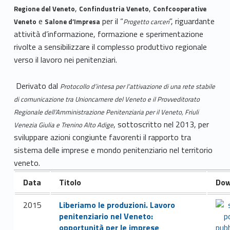
m
,
,
Regione del Veneto
Confindustria Veneto
Confcooperative
e
per il “
”, riguardante
Veneto
Salone d’Impresa
Progetto carceri
o
attività d’informazione, formazione e sperimentazione
rivolte a sensibilizzare il complesso produttivo regionale
l
verso il lavoro nei penitenziari.
e
Derivato dal
Protocollo d’intesa per l’attivazione di una rete stabile
p
di comunicazione tra Unioncamere del Veneto e il Provveditorato
r
Regionale dell’Amministrazione Penitenziaria per il Veneto, Friuli
, sottoscritto nel 2013, per
Venezia Giulia e Trenino Alto Adige
o
sviluppare azioni congiunte favorenti il rapporto tra
sistema delle imprese e mondo penitenziario nel territorio
d
veneto.
u
Data
Titolo
Dow
z
2015
Liberiamo le produzioni. Lavoro
i
penitenziario nel Veneto:
opportunità per le imprese