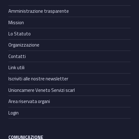
e
Amministrazione trasparente
r
Mission
l
Lo Statuto
e
Organizzazione
i
Contatti
m
Link utili
p
Iscriviti alle nostre newsletter
Unioncamere Veneto Servizi scarl
r
Area riservata organi
e
Login
s
e
COMUNICAZIONE