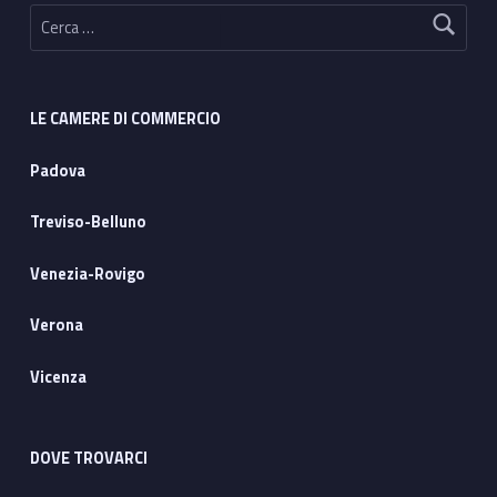
e
Ricerca per:
n
i
LE CAMERE DI COMMERCIO
t
Padova
e
n
Treviso-Belluno
z
Venezia-Rovigo
i
Verona
a
Vicenza
r
i
DOVE TROVARCI