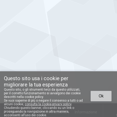
Questo sito usa i cookie per
migliorare la tua esperienza
Questo sito, o gli strumenti terzi da questo utilizzati,
per il corretto funzionamento si avvalgono dei cookie
Ok
descritti nella cookie policy.
Se vuoi saperne di più o negare il consenso a tutti o ad
alcuni cookie,
consulta la cookie-privacy policy
.
Chiudendo questo banner, cliccando su un link o
Chi siamo
Funzioni e attività
Informazione
proseguendo la navigazione in altra maniera,
acconsenti all’uso dei cookie.