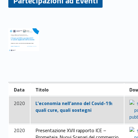
Partecipazioni ad Eventi
P
a
r
t
e
Data
Titolo
Dow
c
2020
L’economia nell’anno del Covid-19:
i
quali cure, quali sostegni
p
a
2020
Presentazione XVII rapporto ICE –
Prometeia
: Nuovi Scenari del commercio