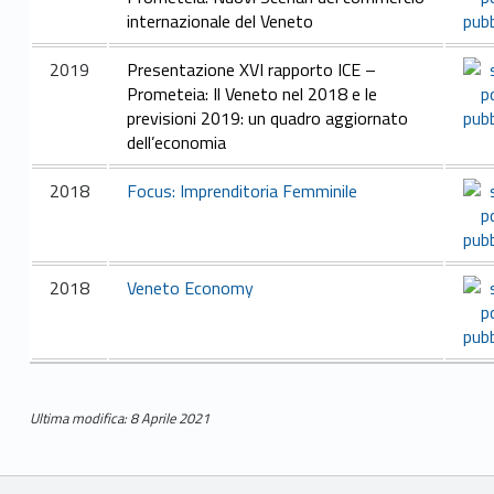
z
internazionale del Veneto
i
2019
Presentazione XVI rapporto ICE –
Prometeia
: Il Veneto nel 2018 e le
o
previsioni 2019: un quadro aggiornato
dell’economia
n
i
2018
Focus: Imprenditoria Femminile
a
d
2018
Veneto Economy
E
v
e
Ultima modifica: 8 Aprile 2021
Skip back to main navigation
n
Breadcrumbs navigation