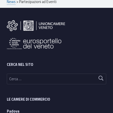
t
News
>
Partecipazioni ad Eventi
i
Footer sidebar
CERCA NEL SITO
Ricerca per:
LE CAMERE DI COMMERCIO
Padova