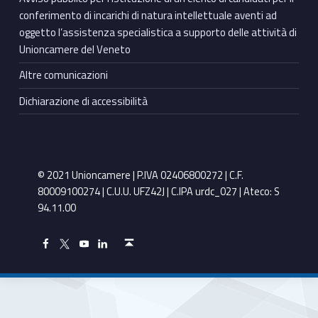
conferimento di incarichi di natura intellettuale aventi ad
oggetto l’assistenza specialistica a supporto delle attività di
Unioncamere del Veneto
Altre comunicazioni
Dichiarazione di accessibilità
© 2021 Unioncamere | P.IVA 02406800272 | C.F.
80009100274 | C.U.U. UFZ42J | C.IPA urdc_027 | Ateco: S
94.11.00
Torna in cima ↑
Facebook Unioncamere Veneto
Twitter Unioncamere Veneto
Youtube Unioncamere Veneto
Linkedin Unioncamere Veneto