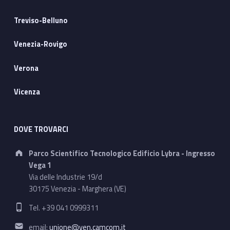
Treviso-Belluno
Venezia-Rovigo
Verona
Vicenza
DOVE TROVARCI
Address:
Parco Scientifico Tecnologico Edificio Lybra - Ingresso
Vega 1
Via delle Industrie 19/d
30175 Venezia - Marghera (VE)
Phone number:
Tel. +39 041 0999311
Email address:
email:
unione@ven.camcom.it