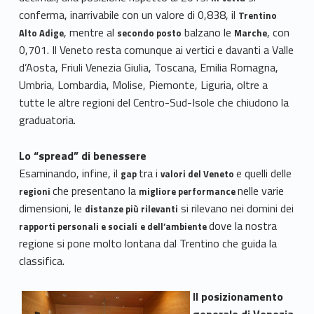
conferma, inarrivabile con un valore di 0,838, il
Trentino
, mentre al
balzano le
, con
Alto Adige
secondo posto
Marche
0,701. Il Veneto resta comunque ai vertici e davanti a Valle
d’Aosta, Friuli Venezia Giulia, Toscana, Emilia Romagna,
Umbria, Lombardia, Molise, Piemonte, Liguria, oltre a
tutte le altre regioni del Centro-Sud-Isole che chiudono la
graduatoria.
Lo “spread” di benessere
Esaminando, infine, il
tra i
e quelli delle
gap
valori del Veneto
che presentano la
nelle varie
regioni
migliore performance
dimensioni, le
si rilevano nei domini dei
distanze più rilevanti
dove la nostra
rapporti personali e sociali
e dell’ambiente
regione si pone molto lontana dal Trentino che guida la
classifica.
Il posizionamento
generale di Venezia