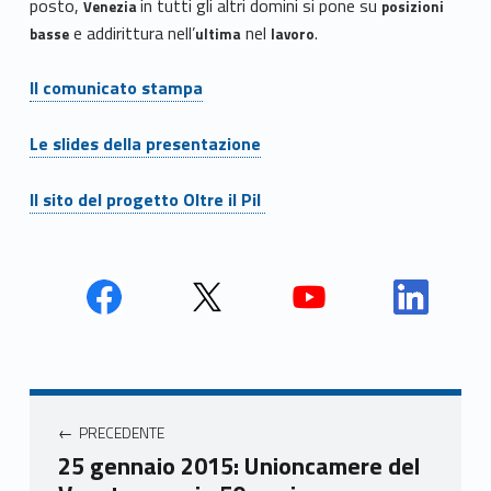
posto,
in tutti gli altri domini si pone su
Venezia
posizioni
e addirittura nell’
nel
.
basse
ultima
lavoro
Il comunicato stampa
Le slides della presentazione
Il sito del progetto Oltre il Pil
Face
Twit
Yout
Link
book
ter
ube
edin
Unio
Unio
Unio
Unio
Navigazione articoli
nca
nca
nca
nca
PRECEDENTE
mer
mer
mer
mer
25 gennaio 2015: Unioncamere del
e
e
e
e