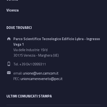
Vicenza
DOVE TROVARCI
Address:
Parco Scientifico Tecnologico Edificio Lybra - Ingresso
Vega 1
Via delle Industrie 19/d
30175 Venezia - Marghera (VE)
Phone number:
Tel. +39 041 0999311
Email address:
email:
unione@ven.camcom.it
PEC:
unioncamereveneto@pec.it
ULTIMI COMUNICATI STAMPA