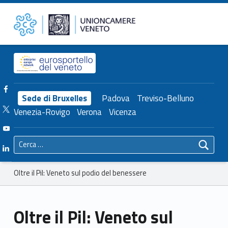
Primary Menu
Unioncamere del Veneto
Oltre il Pil: Veneto sul podio del benessere – Unioncamere del Veneto
Header info sidebar
Facebook Unioncamere Veneto
Sede di Bruxelles
Padova
Treviso-Belluno
Twitter Unioncamere Veneto
Venezia-Rovigo
Verona
Vicenza
Youtube Unioncamere Veneto
Ricerca per:
Linkedin Unioncamere Veneto
Breadcrumbs navigation
Oltre il Pil: Veneto sul podio del benessere
Oltre il Pil: Veneto sul