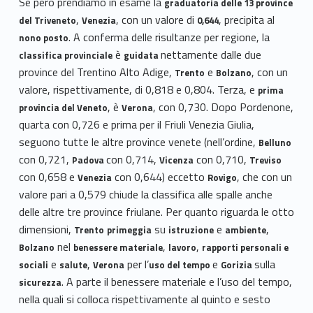
Se però prendiamo in esame la
graduatoria delle 13 province
,
, con un valore di
, precipita al
del Triveneto
Venezia
0,644
. A conferma delle risultanze per regione, la
nono posto
è
nettamente dalle due
classifica provinciale
guidata
province del Trentino Alto Adige,
e
, con un
Trento
Bolzano
valore, rispettivamente, di 0,818 e 0,804. Terza, e
prima
, è
, con 0,730. Dopo Pordenone,
provincia del Veneto
Verona
quarta con 0,726 e prima per il Friuli Venezia Giulia,
seguono tutte le altre province venete (nell’ordine,
Belluno
con 0,721,
con 0,714,
con 0,710,
Padova
Vicenza
Treviso
con 0,658 e
con 0,644) eccetto
, che con un
Venezia
Rovigo
valore pari a 0,579 chiude la classifica alle spalle anche
delle altre tre province friulane. Per quanto riguarda le otto
dimensioni,
su
e
,
Trento
primeggia
istruzione
ambiente
nel
,
,
Bolzano
benessere materiale
lavoro
rapporti personali e
e
,
per l’
e
sulla
sociali
salute
Verona
uso del tempo
Gorizia
. A parte il benessere materiale e l’uso del tempo,
sicurezza
nella quali si colloca rispettivamente al quinto e sesto