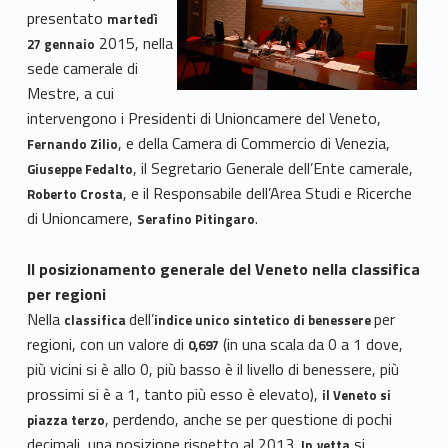
presentato
martedì
2015, nella
27 gennaio
sede camerale di
Mestre, a cui
intervengono i Presidenti di Unioncamere del Veneto,
, e della Camera di Commercio di Venezia,
Fernando Zilio
, il Segretario Generale dell’Ente camerale,
Giuseppe Fedalto
, e il Responsabile dell’Area Studi e Ricerche
Roberto Crosta
di Unioncamere,
.
Serafino Pitingaro
Il posizionamento generale del Veneto nella classifica
per regioni
Nella
dell’
per
classifica
indice unico sintetico di benessere
regioni, con un valore di
(in una scala da 0 a 1 dove,
0,697
più vicini si è allo 0, più basso è il livello di benessere, più
prossimi si è a 1, tanto più esso è elevato),
il Veneto si
, perdendo, anche se per questione di pochi
piazza terzo
decimali, una posizione rispetto al 2013.
si
In
vetta