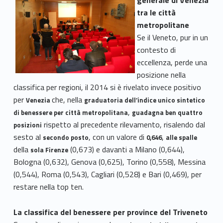
tra le città
metropolitane
Se il Veneto, pur in un
contesto di
eccellenza, perde una
posizione nella
classifica per regioni, il 2014 si è rivelato invece positivo
per
che, nella
Venezia
graduatoria dell’indice unico sintetico
,
di benessere per città metropolitana
guadagna ben quattro
rispetto al precedente rilevamento, risalendo dal
posizioni
sesto al
, con un valore di
,
secondo posto
0,646
alle spalle
della
(0,673) e davanti a Milano (0,644),
sola Firenze
Bologna (0,632), Genova (0,625), Torino (0,558), Messina
(0,544), Roma (0,543), Cagliari (0,528) e Bari (0,469), per
restare nella top ten.
La classifica del benessere per province del Triveneto