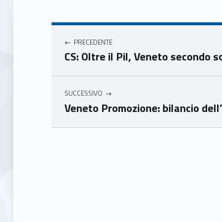
book
ter
Navigazione articoli
Unio
Unio
nca
nca
PRECEDENTE
mer
mer
CS: Oltre il Pil, Veneto secondo s
e
e
Ven
Ven
eto
eto
SUCCESSIVO
Veneto Promozione: bilancio dell
Skip back to main navigation