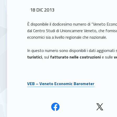
POSTED ON:
18
DIC
2013
È disponibile il dodicesimo numero di “Veneto Econo
dal Centro Studi di Unioncamere Veneto, che fornisce
economici sia a livello regionale che nazionale.
In questo numero sono disponibili i dati aggiornati 
turistici
, sul
fatturato
nelle costruzioni
e sulle
v
VEB – Veneto Economic Barometer
Face
Twit