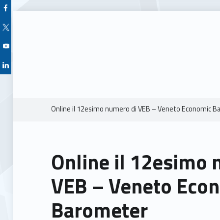
Facebook Unioncamere Veneto
Twitter Unioncamere Veneto
Youtube Unioncamere Veneto
Linkedin Unioncamere Veneto
Breadcrumbs navigation
Online il 12esimo numero di VEB – Veneto Economic 
Online il 12esimo 
VEB – Veneto Eco
Barometer