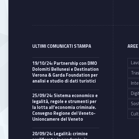
ULTIMI COMUNICATI STAMPA
AREE
Lavo
19/10/24: Partnership con DMO
Dolomiti Bellunesi e Destination
Tras
Verona & Garda Foundation per
analisi e studio di dati turistici
Inte
Digi
25/09/24: Sistema economico e
legalità, regole e strumenti per
Sost
la lotta all’economia criminale.
Convegno Regione del Veneto-
Cult
Unioncamere del Veneto
20/09/24: Legalità: crimine