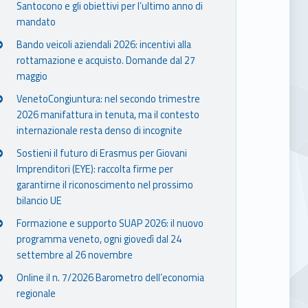
Santocono e gli obiettivi per l’ultimo anno di
mandato
Bando veicoli aziendali 2026: incentivi alla
rottamazione e acquisto. Domande dal 27
maggio
VenetoCongiuntura: nel secondo trimestre
2026 manifattura in tenuta, ma il contesto
internazionale resta denso di incognite
Sostieni il futuro di Erasmus per Giovani
Imprenditori (EYE): raccolta firme per
garantirne il riconoscimento nel prossimo
bilancio UE
Formazione e supporto SUAP 2026: il nuovo
programma veneto, ogni giovedì dal 24
settembre al 26 novembre
Online il n. 7/2026 Barometro dell’economia
regionale