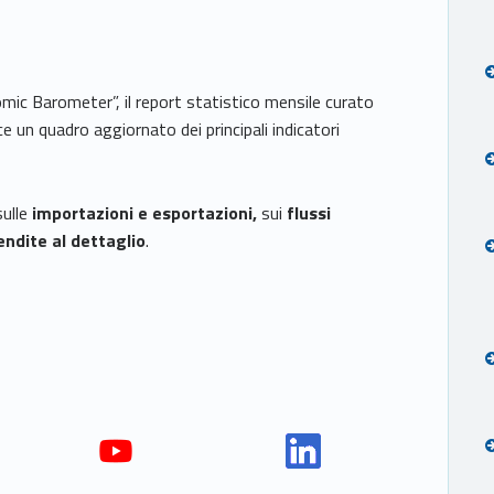
mic Barometer”, il report statistico mensile curato
 un quadro aggiornato dei principali indicatori
sulle
importazioni e esportazioni,
sui
flussi
endite al dettaglio
.
Yout
Link