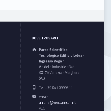
DOVE TROVARCI
Address:
Parco Scientifico
Tecnologico Edificio Lybra -
Ingresso Vega 1
Via delle Industrie 19/d
30175 Venezia - Marghera
(VE)
Phone number:
Tel. +39 041 0999311
Email address:
email:
unione@ven.camcom.it
PEC: