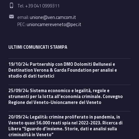
Phone number:
Tel. +39 041 0999311
Email address:
email:
unione@ven.camcom.it
PEC:
unioncamereveneto@pec.it
ULTIMI COMUNICATI STAMPA
19/10/24: Partnership con DMO Dolomiti Bellunesi e
Destination Verona & Garda Foundation per analisi e
studio di dati turistici
25/09/24: Sistema economico e legalità, regole e
strumenti per la lotta all’economia criminale. Convegno
Regione del Veneto-Unioncamere del Veneto
20/09/24: Legalità: crimine proliferato in pandemia, in
Veneto quasi 56.000 reati spia nel 2022-2023. Ricerca di
Libera “Sguardo d’insieme. Storie, dati e analisi sulla
criminalità in Veneto”