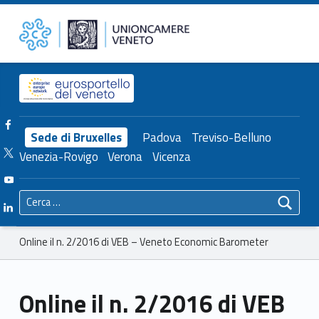
Primary Menu
Unioncamere del Veneto
Online il n. 2/2016 di VEB – Veneto Economic Barometer – Unioncamere del Veneto
Header info sidebar
Facebook Unioncamere Veneto
Sede di Bruxelles
Padova
Treviso-Belluno
Twitter Unioncamere Veneto
Venezia-Rovigo
Verona
Vicenza
Youtube Unioncamere Veneto
Ricerca per:
Linkedin Unioncamere Veneto
Breadcrumbs navigation
Online il n. 2/2016 di VEB – Veneto Economic Barometer
Online il n. 2/2016 di VEB