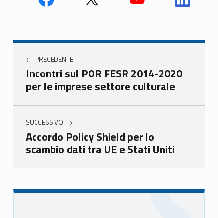
Face
Twit
Yout
Link
book
ter
ube
edin
Unio
Unio
Unio
Unio
Navigazione articoli
nca
nca
nca
nca
PRECEDENTE
mer
mer
mer
mer
Incontri sul POR FESR 2014-2020
e
e
e
e
per le imprese settore culturale
Ven
Ven
Ven
Ven
eto
eto
eto
eto
SUCCESSIVO
Accordo Policy Shield per lo
scambio dati tra UE e Stati Uniti
Skip back to main navigation
Sidebar