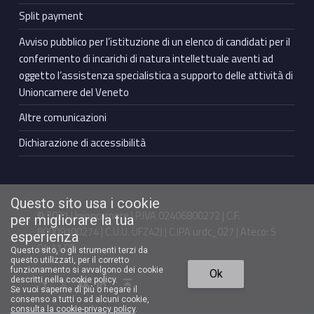
Split payment
Avviso pubblico per l’istituzione di un elenco di candidati per il
conferimento di incarichi di natura intellettuale aventi ad
oggetto l’assistenza specialistica a supporto delle attività di
Unioncamere del Veneto
Altre comunicazioni
Dichiarazione di accessibilità
Questo sito usa i cookie
© 2021 Unioncamere | P.IVA 02406800272 | C.F.
per migliorare la tua
80009100274 | C.U.U. UFZ42J | C.IPA urdc_027 | Ateco: S
esperienza
94.11.00
Questo sito, o gli strumenti terzi da
questo utilizzati, per il corretto
Torna in cima ↑
funzionamento si avvalgono dei cookie
Ok
Facebook Unioncamere Veneto
Twitter Unioncamere Veneto
Youtube Unioncamere Veneto
Linkedin Unioncamere Veneto
descritti nella cookie policy.
Se vuoi saperne di più o negare il
consenso a tutti o ad alcuni cookie,
consulta la cookie-privacy policy
.