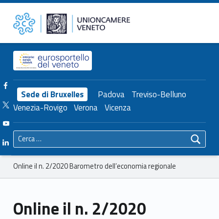
Primary Menu
Unioncamere del Veneto
Online il n. 2/2020 Barometro dell’economia regionale – Unioncamere del Veneto
Header info sidebar
Facebook Unioncamere Veneto
Sede di Bruxelles
Padova
Treviso-Belluno
Twitter Unioncamere Veneto
Venezia-Rovigo
Verona
Vicenza
Youtube Unioncamere Veneto
Ricerca per:
Linkedin Unioncamere Veneto
Breadcrumbs navigation
Online il n. 2/2020 Barometro dell’economia regionale
Online il n. 2/2020