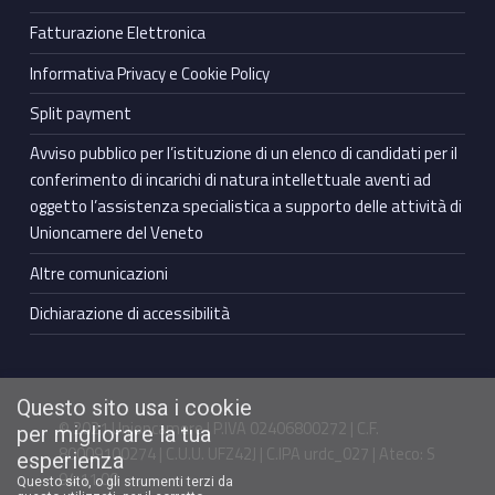
Fatturazione Elettronica
Informativa Privacy e Cookie Policy
Split payment
Avviso pubblico per l’istituzione di un elenco di candidati per il
conferimento di incarichi di natura intellettuale aventi ad
oggetto l’assistenza specialistica a supporto delle attività di
Unioncamere del Veneto
Altre comunicazioni
Dichiarazione di accessibilità
Questo sito usa i cookie
© 2021 Unioncamere | P.IVA 02406800272 | C.F.
per migliorare la tua
80009100274 | C.U.U. UFZ42J | C.IPA urdc_027 | Ateco: S
esperienza
94.11.00
Questo sito, o gli strumenti terzi da