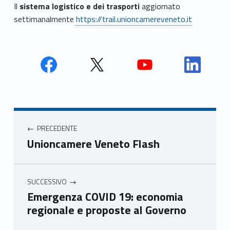
Il
sistema logistico e dei trasporti
aggiornato
settimanalmente
https://trail.unioncamereveneto.it
Face
Twit
Yout
Link
book
ter
ube
edin
Unio
Unio
Unio
Unio
Navigazione articoli
nca
nca
nca
nca
PRECEDENTE
mer
mer
mer
mer
Unioncamere Veneto Flash
e
e
e
e
Ven
Ven
Ven
Ven
eto
eto
eto
eto
SUCCESSIVO
Emergenza COVID 19: economia
regionale e proposte al Governo