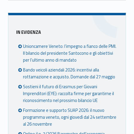
Skip back to main navigation
Sidebar
IN EVIDENZA
Unioncamere Veneto: l’impegno a fianco delle PMI.
Il bilancio del presidente Santocono e gli obiettivi
per l’ultimo anno di mandato
Bando veicoli aziendali 2026: incentivi alla
rottamazione e acquisto. Domande dal 27 maggio
Sostieni il futuro di Erasmus per Giovani
Imprenditori (EYE): raccolta firme per garantirne il
riconoscimento nel prossimo bilancio UE
Formazione e supporto SUAP 2026: il nuovo
programma veneto, ogni giovedì dal 24 settembre
al 26 novembre