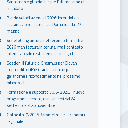
Santocono e gli obiettivi per l’ultimo anno di
mandato
Bando veicoli aziendali 2026: incentivi alla
rottamazione e acquisto. Domande dal 27
maggio
VenetoCongiuntura: nel secondo trimestre
2026 manifattura in tenuta, ma il contesto
internazionale resta denso di incognite
Sostieni il futuro di Erasmus per Giovani
Imprenditori (EYE): raccolta firme per
garantirne il riconoscimento nel prossimo
bilancio UE
Formazione e supporto SUAP 2026: il nuovo
programma veneto, ogni giovedì dal 24
settembre al 26 novembre
Online il n. 7/2026 Barometro dell’economia
regionale