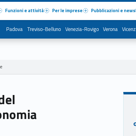
Funzioni e attività
Per le imprese
Pubblicazioni e news
Padova
Treviso-Belluno
Venezia-Rovigo
Verona
Vicenz
le
del
onomia