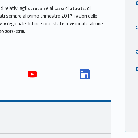
i relativi agli
e ai
di
, di
occupati
tassi
attivitá
ati sempre al primo trimestre 2017 i valori delle
regionale. Infine sono state revisionate alcune
ale
odo
2017-2018.
Yout
Link
ube
edin
Unio
Unio
nca
nca
mer
mer
e
e
Ven
Ven
eto
eto