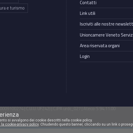
Contatti
ura e turismo
Link utili
Iscriviti alle nostre newslet
Unioncamere Veneto Servizi
Area riservata organi
Login
009100274 | C.U.U. UFZ42J | C.IPA urdc_027 | Ateco: S 94.11.00
perienza
mento si avvalgono dei cookie descritti nella cookie policy.
 la cookie-privacy policy
. Chiudendo questo banner, cliccando su un link o proseg