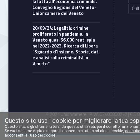
la lotta all’economia criminale.
Convegno Regione del Veneto-
Cult
Unioncamere del Veneto
20/09/24: Legalità: crimine
proliferato in pandemia, in
Veneto quasi 56.000 reati spia
nel 2022-2023. Ricerca di Libera
“Sguardo d’insieme. Storie, dati
e analisi sulla criminalità in
Veneto”
© 2021 Unioncamere | P.IVA 02406800272 | C.F. 80
Questo sito usa i cookie per migliorare la tua es
Questo sito, o gli strumenti terzi da questo utilizzati, per il corretto funziona
Se vuoi saperne di più o negare il consenso a tutti o ad alcuni cookie,
consulta
acconsenti all’uso dei cookie.