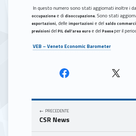
In questo numero sono stati aggiornati inoltre i dat
e di
. Sono stati aggiorn
occupazione
disoccupazione
, delle
e del
esportazioni
importazioni
saldo commerci
del
e del
per il peri
previsioni
PIL dell’area euro
Paese
VEB – Veneto Economic Barometer
Face
Twit
book
ter
Navigazione articoli
Unio
Unio
nca
nca
PRECEDENTE
mer
mer
CSR News
e
e
Ven
Ven
eto
eto