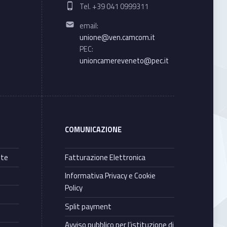
Phone number:
Tel. +39 041 0999311
Email address:
email:
unione@ven.camcom.it
PEC:
unioncamereveneto@pec.it
COMUNICAZIONE
nte
Fatturazione Elettronica
Informativa Privacy e Cookie
Policy
Split payment
Avviso pubblico per l’istituzione di