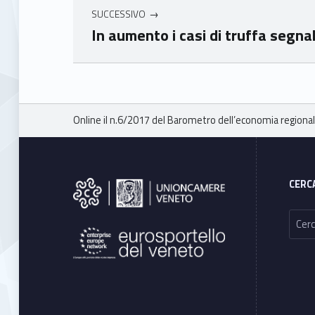
SUCCESSIVO
In aumento i casi di truffa segna
Skip back to main navigation
Breadcrumbs navigation
Online il n.6/2017 del Barometro dell’economia regiona
Footer sidebar
CERC
Ricerca per: