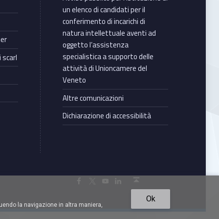
un elenco di candidati per il
conferimento di incarichi di
natura intellettuale aventi ad
ter
oggetto l’assistenza
specialistica a supporto delle
 scarl
attività di Unioncamere del
Veneto
Altre comunicazioni
Dichiarazione di accessibilità
Torna in cima ↑
Facebook Unioncamere Veneto
Twitter Unioncamere Veneto
Youtube Unioncamere Veneto
Linkedin Unioncamere Veneto
Ok
uendo la navigazione in altra maniera,