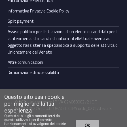
Fatturazione Elettronica
Informativa Privacy e Cookie Policy
Split payment
Avviso pubblico per l’istituzione di un elenco di candidati per il
conferimento di incarichi di natura intellettuale aventi ad
oggetto l’assistenza specialistica a supporto delle attività di
Unioncamere del Veneto
Altre comunicazioni
Dichiarazione di accessibilità
Questo sito usa i cookie
© 2021 Unioncamere | P.IVA 02406800272 | C.F.
per migliorare la tua
80009100274 | C.U.U. UFZ42J | C.IPA urdc_027 | Ateco: S
esperienza
94.11.00
Questo sito, o gli strumenti terzi da
questo utilizzati, per il corretto
Torna in cima ↑
funzionamento si avvalgono dei cookie
Ok
Facebook Unioncamere Veneto
Twitter Unioncamere Veneto
Youtube Unioncamere Veneto
Linkedin Unioncamere Veneto