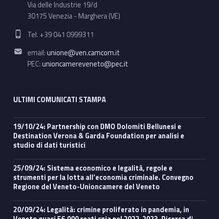
Via delle Industrie 19/d
30175 Venezia - Marghera (VE)
Phone number:
Tel. +39 041 0999311
Email address:
email:
unione@ven.camcom.it
PEC:
unioncamereveneto@pec.it
ULTIMI COMUNICATI STAMPA
19/10/24: Partnership con DMO Dolomiti Bellunesi e
Destination Verona & Garda Foundation per analisi e
studio di dati turistici
25/09/24: Sistema economico e legalità, regole e
strumenti per la lotta all’economia criminale. Convegno
Regione del Veneto-Unioncamere del Veneto
20/09/24: Legalità: crimine proliferato in pandemia, in
Veneto quasi 56.000 reati spia nel 2022-2023. Ricerca di