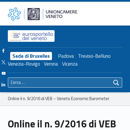
Primary Menu
Unioncamere del Veneto
Online il n. 9/2016 di VEB – Veneto Economic Barometer – Unioncamere del Veneto
Header info sidebar
Facebook Unioncamere Veneto
Sede di Bruxelles
Padova
Treviso-Belluno
Twitter Unioncamere Veneto
Venezia-Rovigo
Verona
Vicenza
Youtube Unioncamere Veneto
Ricerca per:
Linkedin Unioncamere Veneto
Breadcrumbs navigation
Online il n. 9/2016 di VEB – Veneto Economic Barometer
Online il n. 9/2016 di VEB