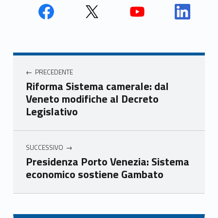
Face
Twit
Yout
Link
book
ter
ube
edin
Unio
Unio
Unio
Unio
Navigazione articoli
nca
nca
nca
nca
PRECEDENTE
mer
mer
mer
mer
Riforma Sistema camerale: dal
e
e
e
e
Veneto modifiche al Decreto
Ven
Ven
Ven
Ven
Legislativo
eto
eto
eto
eto
SUCCESSIVO
Presidenza Porto Venezia: Sistema
economico sostiene Gambato
Skip back to main navigation