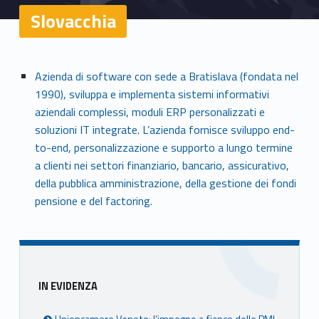
Slovacchia
S
Azienda di software con sede a Bratislava (fondata nel
1990), sviluppa e implementa sistemi informativi
l
aziendali complessi, moduli ERP personalizzati e
o
soluzioni IT integrate. L’azienda fornisce sviluppo end-
to-end, personalizzazione e supporto a lungo termine
v
a clienti nei settori finanziario, bancario, assicurativo,
della pubblica amministrazione, della gestione dei fondi
a
pensione e del factoring.
c
c
h
Sidebar
IN EVIDENZA
i