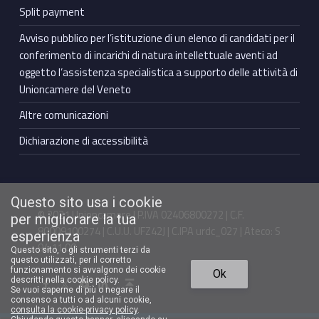
Split payment
Avviso pubblico per l’istituzione di un elenco di candidati per il
conferimento di incarichi di natura intellettuale aventi ad
oggetto l’assistenza specialistica a supporto delle attività di
Unioncamere del Veneto
Altre comunicazioni
Dichiarazione di accessibilità
Questo sito usa i cookie
© 2021 Unioncamere | P.IVA 02406800272 | C.F.
per migliorare la tua
80009100274 | C.U.U. UFZ42J | C.IPA urdc_027 | Ateco: S
esperienza
94.11.00
Questo sito, o gli strumenti terzi da
questo utilizzati, per il corretto
Torna in cima ↑
funzionamento si avvalgono dei cookie
Ok
Facebook Unioncamere Veneto
Twitter Unioncamere Veneto
Youtube Unioncamere Veneto
Linkedin Unioncamere Veneto
descritti nella cookie policy.
Se vuoi saperne di più o negare il
consenso a tutti o ad alcuni cookie,
consulta la cookie-privacy policy
.