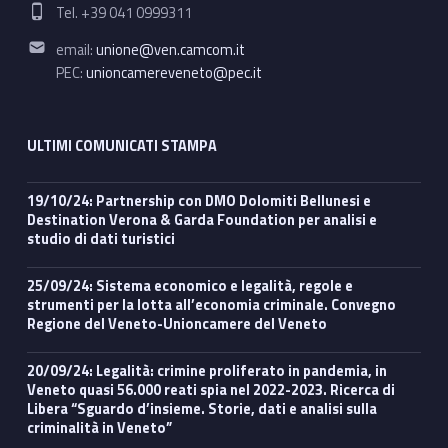
Phone number:
Tel. +39 041 0999311
Email address:
email:
unione@ven.camcom.it
PEC:
unioncamereveneto@pec.it
ULTIMI COMUNICATI STAMPA
19/10/24: Partnership con DMO Dolomiti Bellunesi e
Destination Verona & Garda Foundation per analisi e
studio di dati turistici
25/09/24: Sistema economico e legalità, regole e
strumenti per la lotta all’economia criminale. Convegno
Regione del Veneto-Unioncamere del Veneto
20/09/24: Legalità: crimine proliferato in pandemia, in
Veneto quasi 56.000 reati spia nel 2022-2023. Ricerca di
Libera “Sguardo d’insieme. Storie, dati e analisi sulla
criminalità in Veneto”