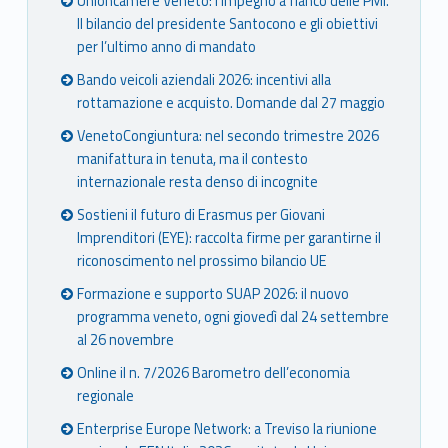
Unioncamere Veneto: l’impegno a fianco delle PMI.
a
Il bilancio del presidente Santocono e gli obiettivi
per l’ultimo anno di mandato
Bando veicoli aziendali 2026: incentivi alla
rottamazione e acquisto. Domande dal 27 maggio
VenetoCongiuntura: nel secondo trimestre 2026
manifattura in tenuta, ma il contesto
internazionale resta denso di incognite
Sostieni il futuro di Erasmus per Giovani
Imprenditori (EYE): raccolta firme per garantirne il
riconoscimento nel prossimo bilancio UE
Formazione e supporto SUAP 2026: il nuovo
programma veneto, ogni giovedì dal 24 settembre
al 26 novembre
Online il n. 7/2026 Barometro dell’economia
regionale
Enterprise Europe Network: a Treviso la riunione