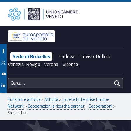
Primary Menu
Slovacchia – Unioncamere del Veneto
Unioncamere del Veneto
Header info sidebar
Facebook Unioncamere Veneto
Sede di Bruxelles
Padova
Treviso-Belluno
Twitter Unioncamere Veneto
Venezia-Rovigo
Verona
Vicenza
Youtube Unioncamere Veneto
Ricerca per:
Linkedin Unioncamere Veneto
Breadcrumbs navigation
Funzioni e attività
>
Attività
>
La rete Enterprise Europe
Network
>
Cooperazioni e ricerche partner
>
Cooperazioni
>
Slovacchia