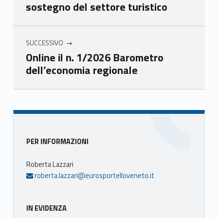
sostegno del settore turistico
eto
eto
eto
eto
SUCCESSIVO
Online il n. 1/2026 Barometro
dell’economia regionale
Skip back to main navigation
Sidebar
PER INFORMAZIONI
Roberta Lazzari
roberta.lazzari@eurosportelloveneto.it
IN EVIDENZA