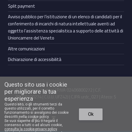
Split payment
Avviso pubblico per l’istituzione di un elenco di candidati per il
conferimento di incarichi di natura intellettuale aventi ad
oggetto l’assistenza specialistica a supporto delle attività di
Unioncamere del Veneto
Altre comunicazioni
Dichiarazione di accessibilità
Questo sito usa i cookie
© 2021 Unioncamere | P.IVA 02406800272 | C.F.
per migliorare la tua
80009100274 | C.U.U. UFZ42J | C.IPA urdc_027 | Ateco: S
esperienza
94.11.00
Questo sito, o gli strumenti terzi da
questo utilizzati, per il corretto
Torna in cima ↑
funzionamento si avvalgono dei cookie
Ok
Facebook Unioncamere Veneto
Twitter Unioncamere Veneto
Youtube Unioncamere Veneto
Linkedin Unioncamere Veneto
descritti nella cookie policy.
Se vuoi saperne di più o negare il
consenso a tutti o ad alcuni cookie,
consulta la cookie-privacy policy
.