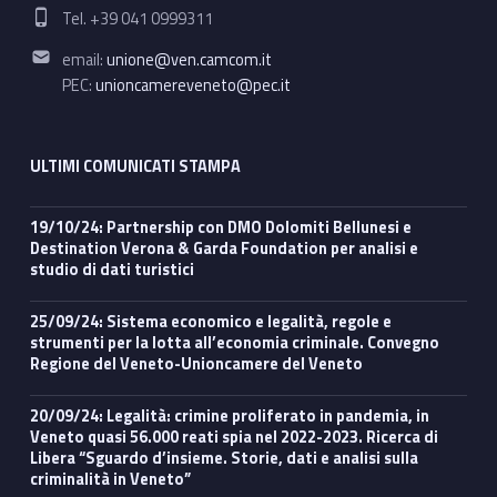
Phone number:
Tel. +39 041 0999311
Email address:
email:
unione@ven.camcom.it
PEC:
unioncamereveneto@pec.it
ULTIMI COMUNICATI STAMPA
19/10/24: Partnership con DMO Dolomiti Bellunesi e
Destination Verona & Garda Foundation per analisi e
studio di dati turistici
25/09/24: Sistema economico e legalità, regole e
strumenti per la lotta all’economia criminale. Convegno
Regione del Veneto-Unioncamere del Veneto
20/09/24: Legalità: crimine proliferato in pandemia, in
Veneto quasi 56.000 reati spia nel 2022-2023. Ricerca di
Libera “Sguardo d’insieme. Storie, dati e analisi sulla
criminalità in Veneto”