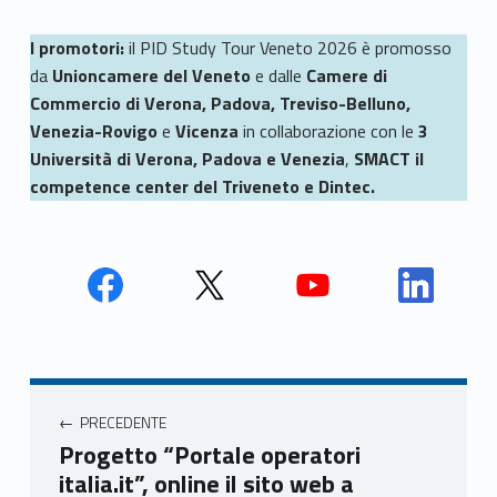
I promotori:
il PID Study Tour Veneto 2026 è promosso
da
Unioncamere del Veneto
e dalle
Camere di
Commercio di Verona, Padova, Treviso-Belluno,
Venezia-Rovigo
e
Vicenza
in collaborazione con le
3
Università di Verona, Padova e Venezia
,
SMACT il
competence center del Triveneto e Dintec.
Face
Twit
Yout
Link
book
ter
ube
edin
Unio
Unio
Unio
Unio
Navigazione articoli
nca
nca
nca
nca
PRECEDENTE
mer
mer
mer
mer
Progetto “Portale operatori
e
e
e
e
italia.it”, online il sito web a
Ven
Ven
Ven
Ven