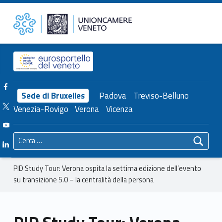
Primary Menu
Unioncamere del Veneto
PID Study Tour: Verona ospita la settima edizione dell’evento su transizione 5.0 – la centralità della persona – Unioncamere del Veneto
Header info sidebar
Facebook Unioncamere Veneto
Sede di Bruxelles
Padova
Treviso-Belluno
Twitter Unioncamere Veneto
Venezia-Rovigo
Verona
Vicenza
Youtube Unioncamere Veneto
Ricerca per:
Linkedin Unioncamere Veneto
Breadcrumbs navigation
PID Study Tour: Verona ospita la settima edizione dell’evento
su transizione 5.0 – la centralità della persona