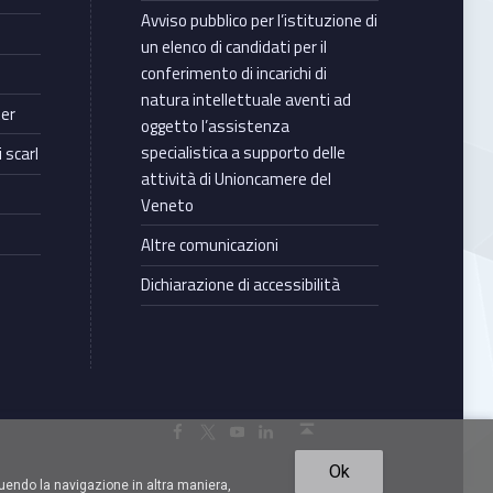
Avviso pubblico per l’istituzione di
un elenco di candidati per il
conferimento di incarichi di
natura intellettuale aventi ad
ter
oggetto l’assistenza
specialistica a supporto delle
 scarl
attività di Unioncamere del
Veneto
Altre comunicazioni
Dichiarazione di accessibilità
Torna in cima ↑
Facebook Unioncamere Veneto
Twitter Unioncamere Veneto
Youtube Unioncamere Veneto
Linkedin Unioncamere Veneto
Ok
uendo la navigazione in altra maniera,