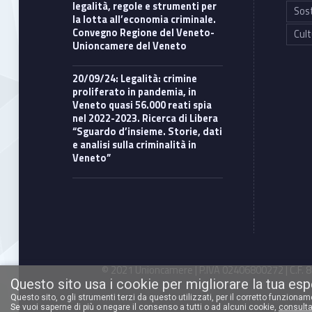
legalità, regole e strumenti per
Sost
la lotta all’economia criminale.
Convegno Regione del Veneto-
Cult
Unioncamere del Veneto
20/09/24: Legalità: crimine
proliferato in pandemia, in
Veneto quasi 56.000 reati spia
nel 2022-2023. Ricerca di Libera
“Sguardo d’insieme. Storie, dati
e analisi sulla criminalità in
Veneto”
© 2021 Unioncamere | P.IVA 02406800272 | C.F. 80
Questo sito usa i cookie per migliorare la tua es
Questo sito, o gli strumenti terzi da questo utilizzati, per il corretto funziona
Se vuoi saperne di più o negare il consenso a tutti o ad alcuni cookie,
consulta