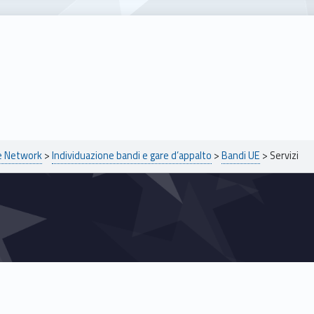
pe Network
>
Individuazione bandi e gare d’appalto
>
Bandi UE
>
Servizi