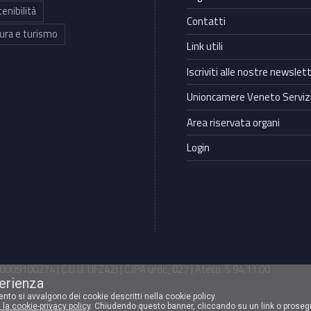
enibilità
Contatti
ura e turismo
Link utili
Iscriviti alle nostre newslet
Unioncamere Veneto Servizi
Area riservata organi
Login
009100274 | C.U.U. UFZ42J | C.IPA urdc_027 | Ateco: S 94.11.00
perienza
mento si avvalgono dei cookie descritti nella cookie policy.
 la cookie-privacy policy
. Chiudendo questo banner, cliccando su un link o proseg