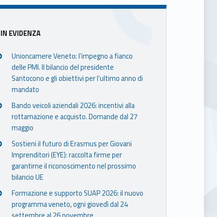
Sidebar
IN EVIDENZA
Unioncamere Veneto: l’impegno a fianco
delle PMI. Il bilancio del presidente
Santocono e gli obiettivi per l’ultimo anno di
mandato
Bando veicoli aziendali 2026: incentivi alla
rottamazione e acquisto. Domande dal 27
maggio
Sostieni il futuro di Erasmus per Giovani
Imprenditori (EYE): raccolta firme per
garantirne il riconoscimento nel prossimo
bilancio UE
Formazione e supporto SUAP 2026: il nuovo
programma veneto, ogni giovedì dal 24
settembre al 26 novembre