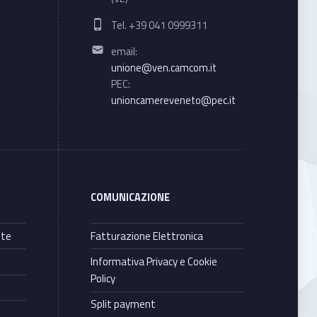
Phone number:
Tel. +39 041 0999311
Email address:
email:
unione@ven.camcom.it
PEC:
unioncamereveneto@pec.it
COMUNICAZIONE
nte
Fatturazione Elettronica
Informativa Privacy e Cookie
Policy
Split payment