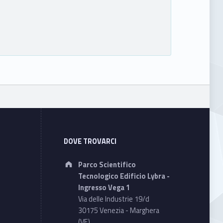
DOVE TROVARCI
Address:
Parco Scientifico
Tecnologico Edificio Lybra -
Ingresso Vega 1
Via delle Industrie 19/d
30175 Venezia - Marghera
(VE)