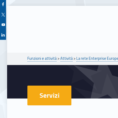
Facebook Unioncamere Veneto
Twitter Unioncamere Veneto
Youtube Unioncamere Veneto
Linkedin Unioncamere Veneto
Breadcrumbs navigation
Funzioni e attività
>
Attività
>
La rete Enterprise Euro
Servizi