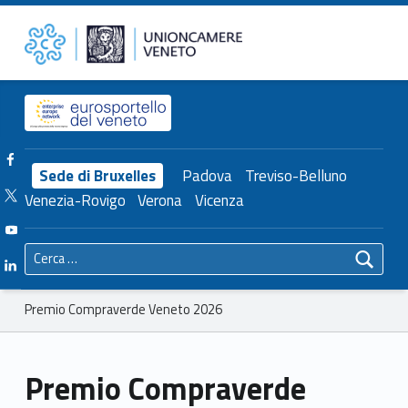
Primary Menu
Unioncamere del Veneto
Premio Compraverde Veneto 2026 – Unioncamere del Veneto
Header info sidebar
Facebook Unioncamere Veneto
Sede di Bruxelles
Padova
Treviso-Belluno
Twitter Unioncamere Veneto
Venezia-Rovigo
Verona
Vicenza
Youtube Unioncamere Veneto
Ricerca per:
Linkedin Unioncamere Veneto
Breadcrumbs navigation
Premio Compraverde Veneto 2026
Premio Compraverde