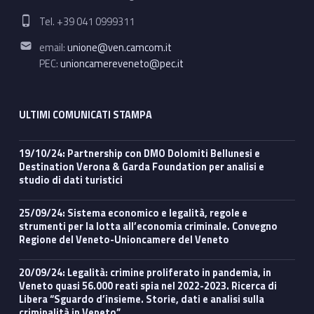
Phone number:
Tel. +39 041 0999311
Email address:
email:
unione@ven.camcom.it
PEC:
unioncamereveneto@pec.it
ULTIMI COMUNICATI STAMPA
19/10/24: Partnership con DMO Dolomiti Bellunesi e
Destination Verona & Garda Foundation per analisi e
studio di dati turistici
25/09/24: Sistema economico e legalità, regole e
strumenti per la lotta all’economia criminale. Convegno
Regione del Veneto-Unioncamere del Veneto
20/09/24: Legalità: crimine proliferato in pandemia, in
Veneto quasi 56.000 reati spia nel 2022-2023. Ricerca di
Libera “Sguardo d’insieme. Storie, dati e analisi sulla
criminalità in Veneto”