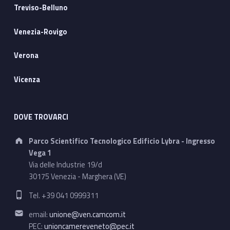
Treviso-Belluno
Venezia-Rovigo
Verona
Vicenza
DOVE TROVARCI
Address:
Parco Scientifico Tecnologico Edificio Lybra - Ingresso
Vega 1
Via delle Industrie 19/d
30175 Venezia - Marghera (VE)
Phone number:
Tel. +39 041 0999311
Email address:
email:
unione@ven.camcom.it
PEC:
unioncamereveneto@pec.it