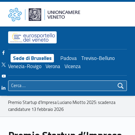
Primary Menu
Unioncamere del Veneto
Premio Startup d’Impresa Luciano Miotto 2025: scadenza candidature 13 febbraio 2026 – Unioncamere del Veneto
Header info sidebar
Facebook Unioncamere Veneto
Sede di Bruxelles
Padova
Treviso-Belluno
Twitter Unioncamere Veneto
Venezia-Rovigo
Verona
Vicenza
Youtube Unioncamere Veneto
Ricerca per:
Linkedin Unioncamere Veneto
Breadcrumbs navigation
Premio Startup d’Impresa Luciano Miotto 2025: scadenza
candidature 13 febbraio 2026