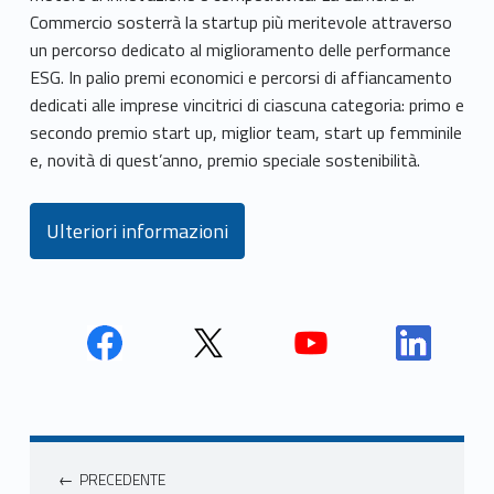
Commercio sosterrà la startup più meritevole attraverso
un percorso dedicato al miglioramento delle performance
ESG. In palio premi economici e percorsi di affiancamento
dedicati alle imprese vincitrici di ciascuna categoria: primo e
secondo premio start up, miglior team, start up femminile
e, novità di quest’anno, premio speciale sostenibilità.
Ulteriori informazioni
Face
Twit
Yout
Link
book
ter
ube
edin
Unio
Unio
Unio
Unio
Navigazione articoli
nca
nca
nca
nca
PRECEDENTE
mer
mer
mer
mer