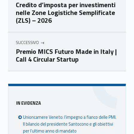
Credito d’imposta per investimenti
e
e
e
e
nelle Zone Logistiche Semplificate
Ven
Ven
Ven
Ven
(ZLS) – 2026
eto
eto
eto
eto
SUCCESSIVO
Premio MICS Futuro Made in Italy |
Call 4 Circular Startup
Skip back to main navigation
Sidebar
IN EVIDENZA
Unioncamere Veneto: l’impegno a fianco delle PMI.
Il bilancio del presidente Santocono e gli obiettivi
per l’ultimo anno di mandato