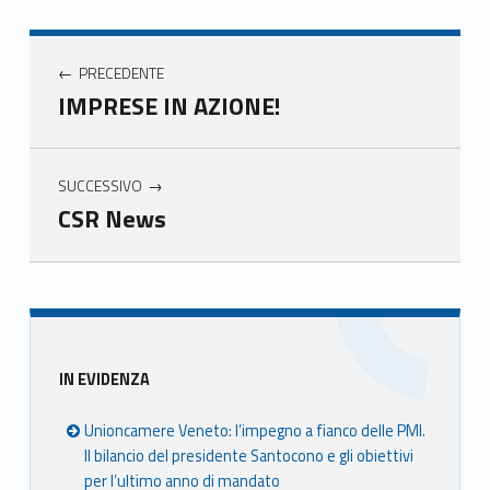
book
ter
ube
edin
Unio
Unio
Unio
Unio
Navigazione articoli
nca
nca
nca
nca
PRECEDENTE
mer
mer
mer
mer
IMPRESE IN AZIONE!
e
e
e
e
Ven
Ven
Ven
Ven
eto
eto
eto
eto
SUCCESSIVO
CSR News
Skip back to main navigation
Sidebar
IN EVIDENZA
Unioncamere Veneto: l’impegno a fianco delle PMI.
Il bilancio del presidente Santocono e gli obiettivi
per l’ultimo anno di mandato