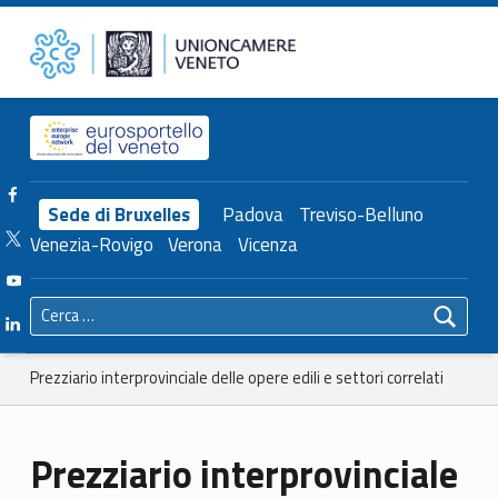
Primary Menu
Unioncamere del Veneto
Prezziario interprovinciale delle opere edili e settori correlati – Unioncamere del Veneto
Header info sidebar
Facebook Unioncamere Veneto
Sede di Bruxelles
Padova
Treviso-Belluno
Twitter Unioncamere Veneto
Venezia-Rovigo
Verona
Vicenza
Youtube Unioncamere Veneto
Ricerca per:
Linkedin Unioncamere Veneto
Breadcrumbs navigation
Prezziario interprovinciale delle opere edili e settori correlati
Prezziario interprovinciale