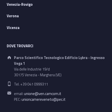
Venezia-Rovigo
Verona
Vicenza
DOVE TROVARCI
Address:
Parco Scientifico Tecnologico Edificio Lybra - Ingresso
Vega 1
Via delle Industrie 19/d
30175 Venezia - Marghera (VE)
Phone number:
Tel. +39 041 0999311
Email address:
email:
unione@ven.camcom.it
PEC:
unioncamereveneto@pec.it