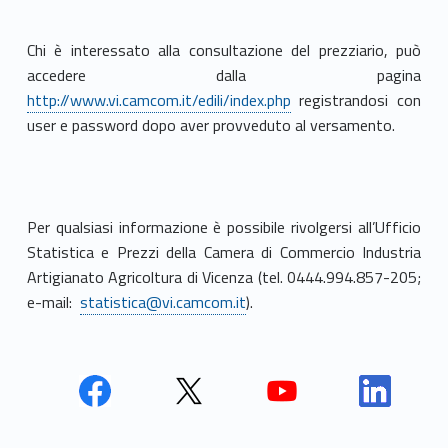
Chi è interessato alla consultazione del prezziario, può
accedere dalla pagina
http://www.vi.camcom.it/edili/index.php
registrandosi con
user e password dopo aver provveduto al versamento.
Per qualsiasi informazione è possibile rivolgersi all’Ufficio
Statistica e Prezzi della Camera di Commercio Industria
Artigianato Agricoltura di Vicenza (tel. 0444.994.857-205;
e-mail:
statistica@vi.camcom.it
).
Face
Twit
Yout
Link