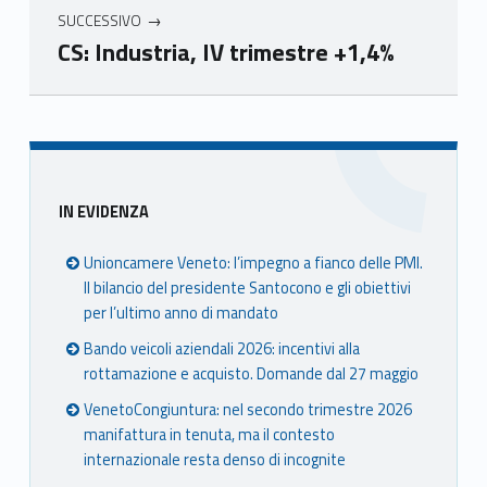
SUCCESSIVO
CS: Industria, IV trimestre +1,4%
Skip back to main navigation
Sidebar
IN EVIDENZA
Unioncamere Veneto: l’impegno a fianco delle PMI.
Il bilancio del presidente Santocono e gli obiettivi
per l’ultimo anno di mandato
Bando veicoli aziendali 2026: incentivi alla
rottamazione e acquisto. Domande dal 27 maggio
VenetoCongiuntura: nel secondo trimestre 2026
manifattura in tenuta, ma il contesto
internazionale resta denso di incognite