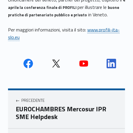
per illustrare le
aprile la conferenza finale di PROFILI
buone
in Veneto.
pratiche di partenariato pubblico e privato
Per maggiori informazioni, visita il sito:
www.profili-ita-
slo.eu
Face
Twit
Yout
Link
book
ter
ube
edin
Unio
Unio
Unio
Unio
Navigazione articoli
nca
nca
nca
nca
PRECEDENTE
mer
mer
mer
mer
EUROCHAMBRES Mercosur IPR
e
e
e
e
SME Helpdesk
Ven
Ven
Ven
Ven
eto
eto
eto
eto