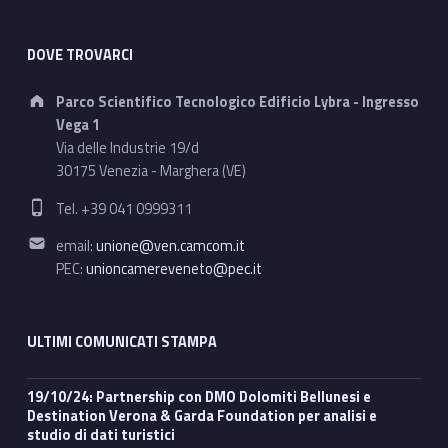
DOVE TROVARCI
Address:
Parco Scientifico Tecnologico Edificio Lybra - Ingresso
Vega 1
Via delle Industrie 19/d
30175 Venezia - Marghera (VE)
Phone number:
Tel. +39 041 0999311
Email address:
email:
unione@ven.camcom.it
PEC:
unioncamereveneto@pec.it
ULTIMI COMUNICATI STAMPA
19/10/24: Partnership con DMO Dolomiti Bellunesi e
Destination Verona & Garda Foundation per analisi e
studio di dati turistici