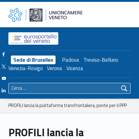
Primary Menu
Unioncamere del Veneto
PROFILI lancia la piattaforma transfrontaliera, ponte per il PPP – Unioncamere del Veneto
Header info sidebar
Facebook Unioncamere Veneto
Sede di Bruxelles
Padova
Treviso-Belluno
Twitter Unioncamere Veneto
Venezia-Rovigo
Verona
Vicenza
Youtube Unioncamere Veneto
Ricerca per:
Linkedin Unioncamere Veneto
Breadcrumbs navigation
PROFILI lancia la piattaforma transfrontaliera, ponte per il PPP
PROFILI lancia la