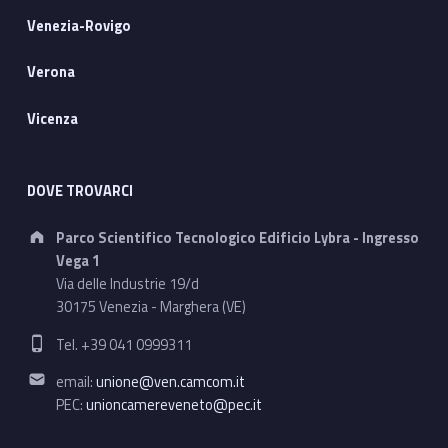
Venezia-Rovigo
Verona
Vicenza
DOVE TROVARCI
Address:
Parco Scientifico Tecnologico Edificio Lybra - Ingresso
Vega 1
Via delle Industrie 19/d
30175 Venezia - Marghera (VE)
Phone number:
Tel. +39 041 0999311
Email address:
email:
unione@ven.camcom.it
PEC:
unioncamereveneto@pec.it