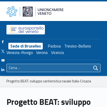
Primary Menu
Unioncamere del Veneto
Progetto BEAT: sviluppo cantieristica navale Italia-Croazia – Unioncamere del Veneto
Header info sidebar
Facebook Unioncamere Veneto
Sede di Bruxelles
Padova
Treviso-Belluno
Twitter Unioncamere Veneto
Venezia-Rovigo
Verona
Vicenza
Youtube Unioncamere Veneto
Ricerca per:
Linkedin Unioncamere Veneto
Breadcrumbs navigation
Progetto BEAT: sviluppo cantieristica navale Italia-Croazia
Progetto BEAT: sviluppo