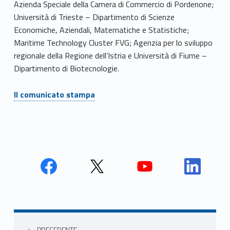
Azienda Speciale della Camera di Commercio di Pordenone;
Università di Trieste – Dipartimento di Scienze
Economiche, Aziendali, Matematiche e Statistiche;
Maritime Technology Cluster FVG; Agenzia per lo sviluppo
regionale della Regione dell’Istria e Università di Fiume –
Dipartimento di Biotecnologie.
Il comunicato stampa
Face
Twit
Yout
Link
book
ter
ube
edin
Unio
Unio
Unio
Unio
Navigazione articoli
nca
nca
nca
nca
PRECEDENTE