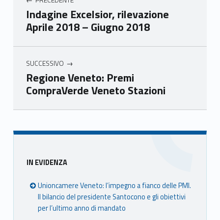
mer
mer
mer
mer
Indagine Excelsior, rilevazione
e
e
e
e
Aprile 2018 – Giugno 2018
Ven
Ven
Ven
Ven
eto
eto
eto
eto
SUCCESSIVO
Regione Veneto: Premi
CompraVerde Veneto Stazioni
Skip back to main navigation
Sidebar
IN EVIDENZA
Unioncamere Veneto: l’impegno a fianco delle PMI.
Il bilancio del presidente Santocono e gli obiettivi
per l’ultimo anno di mandato