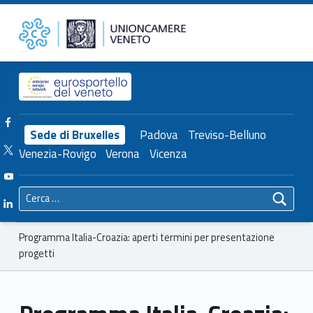
Primary Menu
Unioncamere del Veneto
Programma Italia-Croazia: aperti termini per presentazione progetti – Unioncamere del Veneto
Header info sidebar
Facebook Unioncamere Veneto
Sede di Bruxelles
Padova
Treviso-Belluno
Twitter Unioncamere Veneto
Venezia-Rovigo
Verona
Vicenza
Youtube Unioncamere Veneto
Ricerca per:
Linkedin Unioncamere Veneto
Breadcrumbs navigation
Programma Italia-Croazia: aperti termini per presentazione
progetti