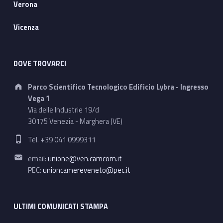
Verona
Vicenza
DOVE TROVARCI
Address:
Parco Scientifico Tecnologico Edificio Lybra - Ingresso
Vega 1
Via delle Industrie 19/d
30175 Venezia - Marghera (VE)
Phone number:
Tel. +39 041 0999311
Email address:
email:
unione@ven.camcom.it
PEC:
unioncamereveneto@pec.it
ULTIMI COMUNICATI STAMPA