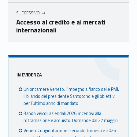
SUCCESSIVO
Accesso al credito e ai mercati
internazionali
Skip back to main navigation
Sidebar
IN EVIDENZA
Unioncamere Veneto: l’impegno a fianco delle PMI.
Il bilancio del presidente Santocono e gli obiettivi
per l’ultimo anno di mandato
Bando veicoli aziendali 2026: incentivi alla
rottamazione e acquisto. Domande dal 27 maggio
VenetoCongiuntura: nel secondo trimestre 2026