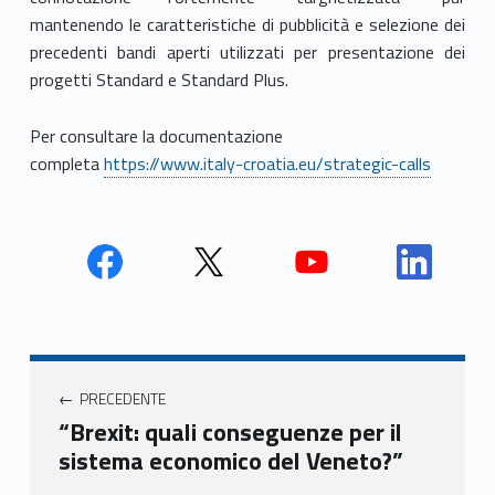
mantenendo le caratteristiche di pubblicità e selezione dei
precedenti bandi aperti utilizzati per presentazione dei
progetti Standard e Standard Plus.
Per consultare la documentazione
completa
https://www.italy-croatia.eu/strategic-calls
Face
Twit
Yout
Link
book
ter
ube
edin
Unio
Unio
Unio
Unio
Navigazione articoli
nca
nca
nca
nca
PRECEDENTE
mer
mer
mer
mer
“Brexit: quali conseguenze per il
e
e
e
e
sistema economico del Veneto?”
Ven
Ven
Ven
Ven
eto
eto
eto
eto