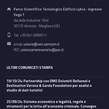
Address:
Parco Scientifico Tecnologico Edificio Lybra - Ingresso
Vega 1
Via delle Industrie 19/d
30175 Venezia - Marghera (VE)
Phone number:
Tel. +39 041 0999311
Email address:
email:
unione@ven.camcom.it
PEC:
unioncamereveneto@pec.it
ULTIMI COMUNICATI STAMPA
19/10/24: Partnership con DMO Dolomiti Bellunesi e
Destination Verona & Garda Foundation per analisi e
studio di dati turistici
25/09/24: Sistema economico e legalità, regole e
strumenti per la lotta all’economia criminale. Convegno