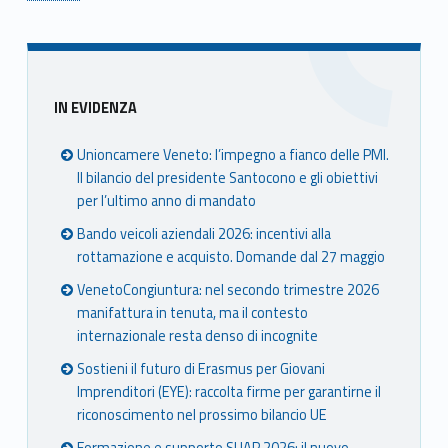
Skip back to main navigation
Sidebar
IN EVIDENZA
Unioncamere Veneto: l’impegno a fianco delle PMI.
Il bilancio del presidente Santocono e gli obiettivi
per l’ultimo anno di mandato
Bando veicoli aziendali 2026: incentivi alla
rottamazione e acquisto. Domande dal 27 maggio
VenetoCongiuntura: nel secondo trimestre 2026
manifattura in tenuta, ma il contesto
internazionale resta denso di incognite
Sostieni il futuro di Erasmus per Giovani
Imprenditori (EYE): raccolta firme per garantirne il
riconoscimento nel prossimo bilancio UE