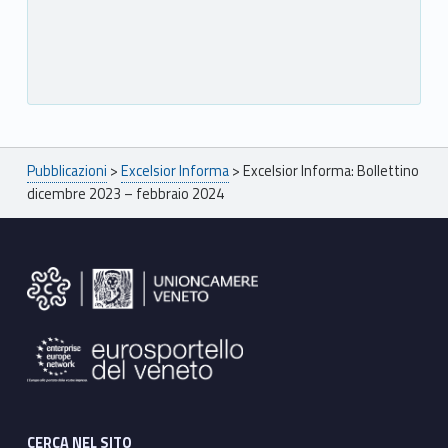
Breadcrumbs navigation
Pubblicazioni
>
Excelsior Informa
>
Excelsior Informa: Bollettino
dicembre 2023 – febbraio 2024
Footer sidebar
CERCA NEL SITO