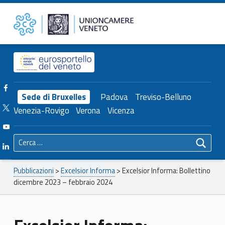
Primary Menu
Unioncamere del Veneto
Excelsior Informa: Bollettino dicembre 2023 – febbraio 2024 – Unioncamere del Veneto
Header info sidebar
Facebook Unioncamere Veneto
Sede di Bruxelles
Padova
Treviso-Belluno
Twitter Unioncamere Veneto
Venezia-Rovigo
Verona
Vicenza
Youtube Unioncamere Veneto
Ricerca per:
Linkedin Unioncamere Veneto
Breadcrumbs navigation
Pubblicazioni
>
Excelsior Informa
>
Excelsior Informa: Bollettino
dicembre 2023 – febbraio 2024