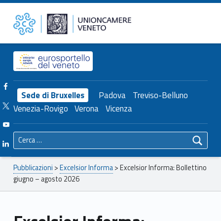
Primary Menu
Unioncamere del Veneto
Excelsior Informa: Bollettino giugno – agosto 2026 – Unioncamere del Veneto
Header info sidebar
Facebook Unioncamere Veneto
Sede di Bruxelles
Padova
Treviso-Belluno
Twitter Unioncamere Veneto
Venezia-Rovigo
Verona
Vicenza
Youtube Unioncamere Veneto
Ricerca per:
Linkedin Unioncamere Veneto
Breadcrumbs navigation
Pubblicazioni
>
Excelsior Informa
>
Excelsior Informa: Bollettino
giugno – agosto 2026