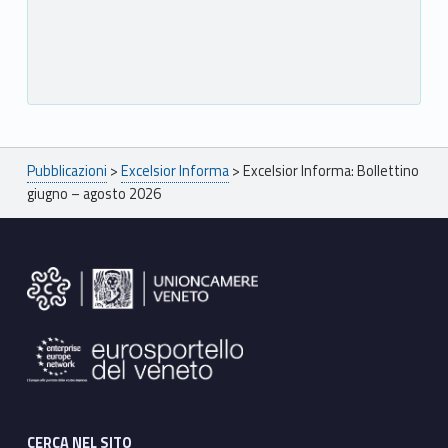
Breadcrumbs navigation
Pubblicazioni
>
Excelsior Informa
>
Excelsior Informa: Bollettino
giugno – agosto 2026
Footer sidebar
CERCA NEL SITO