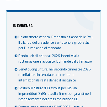
Skip back to main navigation
Sidebar
IN EVIDENZA
Unioncamere Veneto: l’impegno a fianco delle PMI.
Il bilancio del presidente Santocono e gli obiettivi
per l’ultimo anno di mandato
Bando veicoli aziendali 2026: incentivi alla
rottamazione e acquisto. Domande dal 27 maggio
VenetoCongiuntura: nel secondo trimestre 2026
manifattura in tenuta, ma il contesto
internazionale resta denso di incognite
Sostieni il futuro di Erasmus per Giovani
Imprenditori (EYE): raccolta firme per garantirne il
riconoscimento nel prossimo bilancio UE