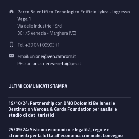
Address:
Parco Scientifico Tecnologico Edificio Lybra - Ingresso
Vega 1
Via delle Industrie 19/d
30175 Venezia - Marghera (VE)
Phone number:
Tel. +39 041 0999311
Email address:
email:
unione@ven.camcom.it
PEC:
unioncamereveneto@pec.it
ULTIMI COMUNICATI STAMPA
19/10/24: Partnership con DMO Dolomiti Bellunesi e
Destination Verona & Garda Foundation per analisi e
studio di dati turistici
25/09/24: Sistema economico e legalità, regole e
strumenti per la lotta all’economia criminale. Convegno