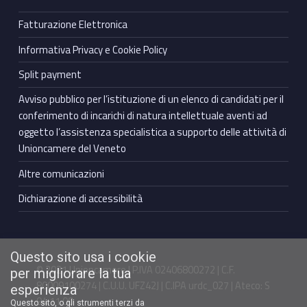
Fatturazione Elettronica
Informativa Privacy e Cookie Policy
Split payment
Avviso pubblico per l’istituzione di un elenco di candidati per il
conferimento di incarichi di natura intellettuale aventi ad
oggetto l’assistenza specialistica a supporto delle attività di
Unioncamere del Veneto
Altre comunicazioni
Dichiarazione di accessibilità
Questo sito usa i cookie
© 2021 Unioncamere | P.IVA 02406800272 | C.F.
per migliorare la tua
80009100274 | C.U.U. UFZ42J | C.IPA urdc_027 | Ateco: S
esperienza
94.11.00
Questo sito, o gli strumenti terzi da