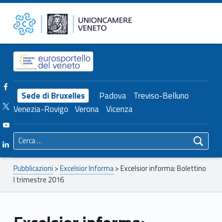
Primary Menu
Unioncamere del Veneto
Excelsior informa: Bolettino I trimestre 2016 – Unioncamere del Veneto
Header info sidebar
Facebook Unioncamere Veneto
Sede di Bruxelles
Padova
Treviso-Belluno
Twitter Unioncamere Veneto
Venezia-Rovigo
Verona
Vicenza
Youtube Unioncamere Veneto
Ricerca per:
Linkedin Unioncamere Veneto
Breadcrumbs navigation
Pubblicazioni
>
Excelsior Informa
>
Excelsior informa: Bolettino
I trimestre 2016