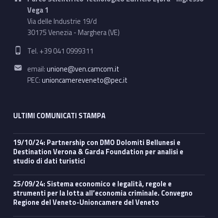
Vega 1
Via delle Industrie 19/d
30175 Venezia - Marghera (VE)
Phone number:
Tel. +39 041 0999311
Email address:
email:
unione@ven.camcom.it
PEC:
unioncamereveneto@pec.it
ULTIMI COMUNICATI STAMPA
19/10/24: Partnership con DMO Dolomiti Bellunesi e
Destination Verona & Garda Foundation per analisi e
studio di dati turistici
25/09/24: Sistema economico e legalità, regole e
strumenti per la lotta all’economia criminale. Convegno
Regione del Veneto-Unioncamere del Veneto