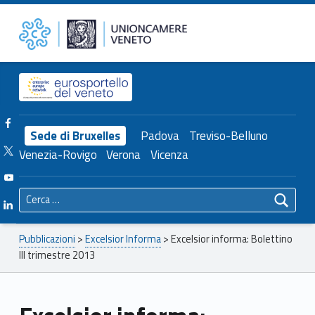
Primary Menu
Unioncamere del Veneto
Excelsior informa: Bolettino III trimestre 2013 – Unioncamere del Veneto
Header info sidebar
Facebook Unioncamere Veneto
Sede di Bruxelles
Padova
Treviso-Belluno
Twitter Unioncamere Veneto
Venezia-Rovigo
Verona
Vicenza
Youtube Unioncamere Veneto
Ricerca per:
Linkedin Unioncamere Veneto
Breadcrumbs navigation
Pubblicazioni
>
Excelsior Informa
>
Excelsior informa: Bolettino
III trimestre 2013