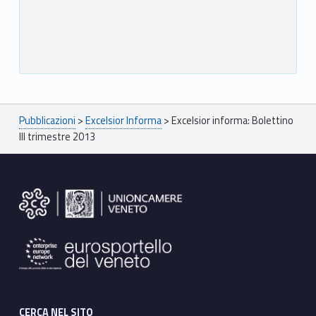
Breadcrumbs navigation
Pubblicazioni
>
Excelsior Informa
>
Excelsior informa: Bolettino
III trimestre 2013
Footer sidebar
CERCA NEL SITO