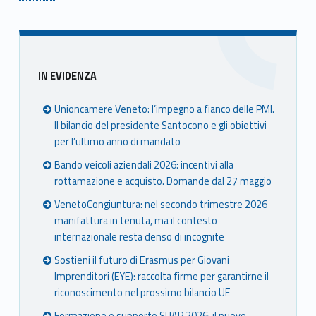
Skip back to main navigation
Sidebar
IN EVIDENZA
Unioncamere Veneto: l’impegno a fianco delle PMI.
Il bilancio del presidente Santocono e gli obiettivi
per l’ultimo anno di mandato
Bando veicoli aziendali 2026: incentivi alla
rottamazione e acquisto. Domande dal 27 maggio
VenetoCongiuntura: nel secondo trimestre 2026
manifattura in tenuta, ma il contesto
internazionale resta denso di incognite
Sostieni il futuro di Erasmus per Giovani
Imprenditori (EYE): raccolta firme per garantirne il
riconoscimento nel prossimo bilancio UE