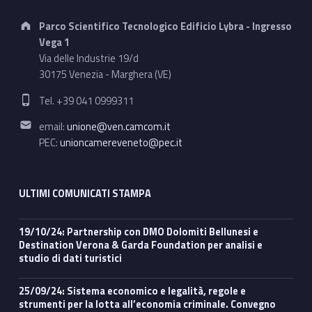
Address:
Parco Scientifico Tecnologico Edificio Lybra - Ingresso
Vega 1
Via delle Industrie 19/d
30175 Venezia - Marghera (VE)
Phone number:
Tel. +39 041 0999311
Email address:
email:
unione@ven.camcom.it
PEC:
unioncamereveneto@pec.it
ULTIMI COMUNICATI STAMPA
19/10/24: Partnership con DMO Dolomiti Bellunesi e
Destination Verona & Garda Foundation per analisi e
studio di dati turistici
25/09/24: Sistema economico e legalità, regole e
strumenti per la lotta all’economia criminale. Convegno