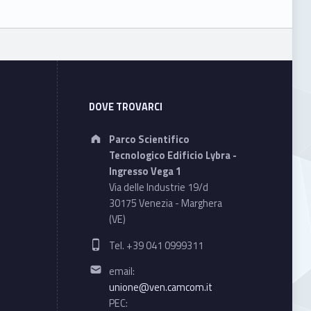
DOVE TROVARCI
Address:
Parco Scientifico
Tecnologico Edificio Lybra -
Ingresso Vega 1
Via delle Industrie 19/d
30175 Venezia - Marghera
(VE)
Phone number:
Tel. +39 041 0999311
Email address:
email:
unione@ven.camcom.it
PEC: