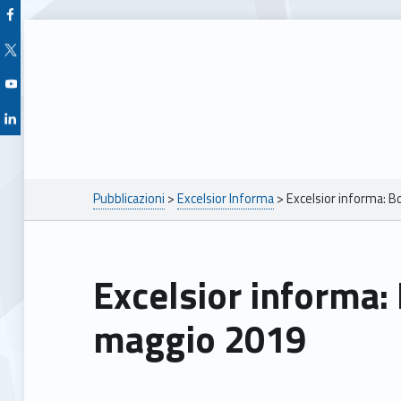
Facebook Unioncamere Veneto
Twitter Unioncamere Veneto
Youtube Unioncamere Veneto
Linkedin Unioncamere Veneto
Breadcrumbs navigation
Pubblicazioni
>
Excelsior Informa
>
Excelsior informa: 
Excelsior informa: Bolettino marzo –
maggio 2019