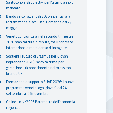
Santocono e gli obiettivi per l’ultimo anno di
mandato
Bando veicoli aziendali 2026: incentivi alla
rottamazione e acquisto. Domande dal 27
maggio
VenetoCongiuntura: nel secondo trimestre
2026 manifattura in tenuta, ma il contesto
internazionale resta denso di incognite
Sostieni il futuro di Erasmus per Giovani
Imprenditori (EYE): raccolta firme per
garantirne il riconoscimento nel prossimo
bilancio UE
Formazione e supporto SUAP 2026: il nuovo
programma veneto, ogni giovedì dal 24
settembre al 26 novembre
Online il n. 7/2026 Barometro dell’economia
regionale