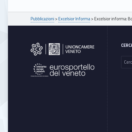
Breadcrumbs navigation
Pubblicazioni
>
Excelsior Informa
>
Excelsior informa: 
Footer sidebar
CERC
Ricerca per: