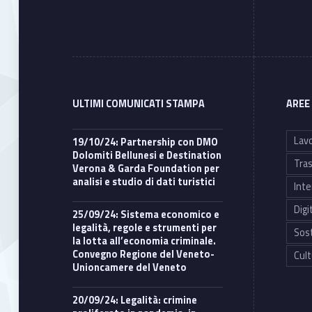
ULTIMI COMUNICATI STAMPA
AREE
Lavo
19/10/24: Partnership con DMO
Dolomiti Bellunesi e Destination
Tras
Verona & Garda Foundation per
analisi e studio di dati turistici
Inte
Digi
25/09/24: Sistema economico e
legalità, regole e strumenti per
Sost
la lotta all’economia criminale.
Convegno Regione del Veneto-
Cult
Unioncamere del Veneto
20/09/24: Legalità: crimine