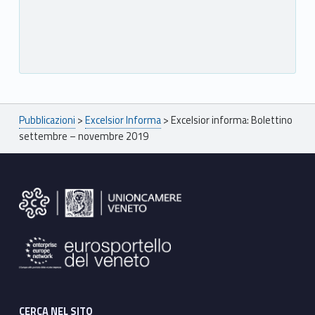
Breadcrumbs navigation
Pubblicazioni
>
Excelsior Informa
>
Excelsior informa: Bolettino
settembre – novembre 2019
Footer sidebar
CERCA NEL SITO