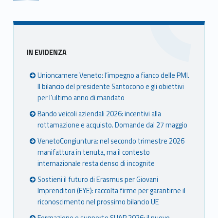
Skip back to main navigation
Sidebar
IN EVIDENZA
Unioncamere Veneto: l’impegno a fianco delle PMI.
Il bilancio del presidente Santocono e gli obiettivi
per l’ultimo anno di mandato
Bando veicoli aziendali 2026: incentivi alla
rottamazione e acquisto. Domande dal 27 maggio
VenetoCongiuntura: nel secondo trimestre 2026
manifattura in tenuta, ma il contesto
internazionale resta denso di incognite
Sostieni il futuro di Erasmus per Giovani
Imprenditori (EYE): raccolta firme per garantirne il
riconoscimento nel prossimo bilancio UE