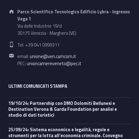
Address:
Parco Scientifico Tecnologico Edificio Lybra - Ingresso
Vega 1
Via delle Industrie 19/d
30175 Venezia - Marghera (VE)
Phone number:
Tel. +39 041 0999311
Email address:
email:
unione@ven.camcom.it
PEC:
unioncamereveneto@pec.it
ULTIMI COMUNICATI STAMPA
19/10/24: Partnership con DMO Dolomiti Bellunesi e
Destination Verona & Garda Foundation per analisi e
studio di dati turistici
25/09/24: Sistema economico e legalità, regole e
strumenti per la lotta all’economia criminale. Convegno