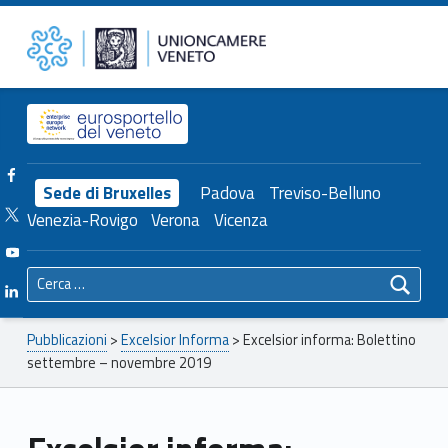
Primary Menu
Unioncamere del Veneto
Excelsior informa: Bolettino settembre – novembre 2019 – Unioncamere del Veneto
Header info sidebar
Facebook Unioncamere Veneto
Sede di Bruxelles
Padova
Treviso-Belluno
Twitter Unioncamere Veneto
Venezia-Rovigo
Verona
Vicenza
Youtube Unioncamere Veneto
Ricerca per:
Linkedin Unioncamere Veneto
Breadcrumbs navigation
Pubblicazioni
>
Excelsior Informa
>
Excelsior informa: Bolettino
settembre – novembre 2019