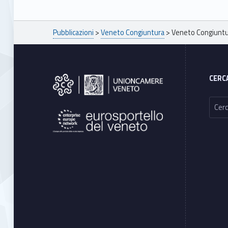
Breadcrumbs navigation
Pubblicazioni
>
Veneto Congiuntura
>
Veneto Congiuntu
Footer sidebar
CERC
Ricerca per: