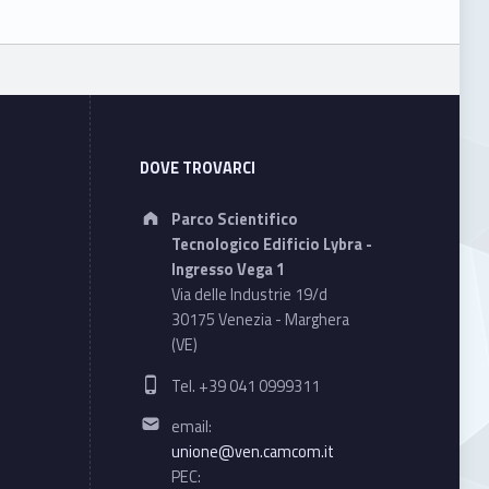
DOVE TROVARCI
Address:
Parco Scientifico
Tecnologico Edificio Lybra -
Ingresso Vega 1
Via delle Industrie 19/d
30175 Venezia - Marghera
(VE)
Phone number:
Tel. +39 041 0999311
Email address:
email:
unione@ven.camcom.it
PEC: