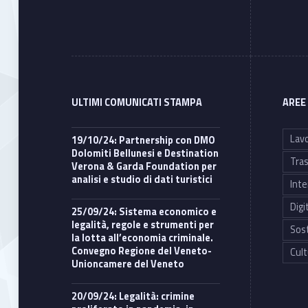
ULTIMI COMUNICATI STAMPA
AREE
Lavo
19/10/24: Partnership con DMO
Dolomiti Bellunesi e Destination
Tras
Verona & Garda Foundation per
analisi e studio di dati turistici
Inte
Digi
25/09/24: Sistema economico e
legalità, regole e strumenti per
Sost
la lotta all’economia criminale.
Convegno Regione del Veneto-
Cult
Unioncamere del Veneto
20/09/24: Legalità: crimine