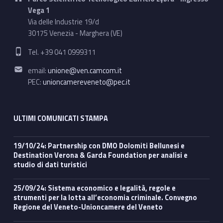
Vega 1
Via delle Industrie 19/d
30175 Venezia - Marghera (VE)
Phone number:
Tel. +39 041 0999311
Email address:
email:
unione@ven.camcom.it
PEC:
unioncamereveneto@pec.it
ULTIMI COMUNICATI STAMPA
19/10/24: Partnership con DMO Dolomiti Bellunesi e
Destination Verona & Garda Foundation per analisi e
studio di dati turistici
25/09/24: Sistema economico e legalità, regole e
strumenti per la lotta all’economia criminale. Convegno
Regione del Veneto-Unioncamere del Veneto