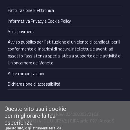
Fatturazione Elettronica
Informativa Privacy e Cookie Policy
Split payment
Avviso pubblico per l’istituzione di un elenco di candidati per il
conferimento di incarichi di natura intellettuale aventi ad
oggetto l’assistenza specialistica a supporto delle attività di
Unioncamere del Veneto
Altre comunicazioni
Dichiarazione di accessibilità
Questo sito usa i cookie
© 2021 Unioncamere | P.IVA 02406800272 | C.F.
per migliorare la tua
80009100274 | C.U.U. UFZ42J | C.IPA urdc_027 | Ateco: S
esperienza
94.11.00
Questo sito, o gli strumenti terzi da