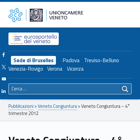
Primary Menu
Unioncamere del Veneto
Veneto Congiuntura – 4° trimestre 2012 – Unioncamere del Veneto
Header info sidebar
Facebook Unioncamere Veneto
Sede di Bruxelles
Padova
Treviso-Belluno
Twitter Unioncamere Veneto
Venezia-Rovigo
Verona
Vicenza
Youtube Unioncamere Veneto
Ricerca per:
Linkedin Unioncamere Veneto
Breadcrumbs navigation
Pubblicazioni
>
Veneto Congiuntura
>
Veneto Congiuntura – 4°
trimestre 2012