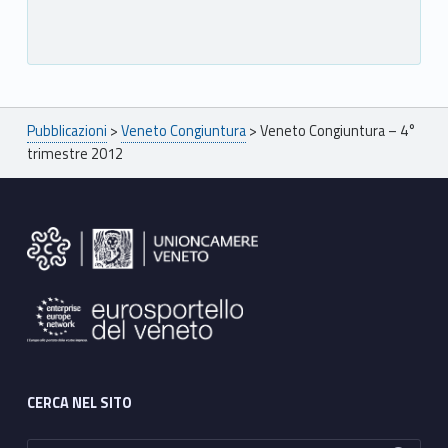
Breadcrumbs navigation
Pubblicazioni
>
Veneto Congiuntura
>
Veneto Congiuntura – 4°
trimestre 2012
Footer sidebar
CERCA NEL SITO
Ricerca per: