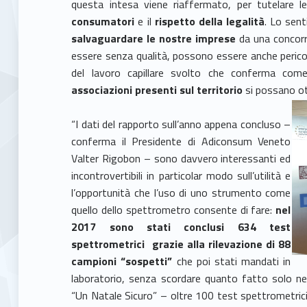
questa intesa viene riaffermato, per tutelare 
consumatori
e il
rispetto della legalità
. Lo sen
salvaguardare le nostre imprese
da una concorr
essere senza qualità, possono essere anche pericol
del lavoro capillare svolto che conferma co
associazioni presenti sul territorio
si possano ot
“I dati del rapporto sull’anno appena concluso –
conferma il Presidente di Adiconsum Veneto
Valter Rigobon – sono davvero interessanti ed
incontrovertibili in particolar modo sull’utilità e
l’opportunità che l’uso di uno strumento come
quello dello spettrometro consente di fare:
nel
2017 sono stati conclusi 634 test
spettrometrici
grazie alla rilevazione di 88
campioni “sospetti”
che poi stati mandati in
laboratorio, senza scordare quanto fatto solo ne
“Un Natale Sicuro” – oltre 100 test spettrometrici