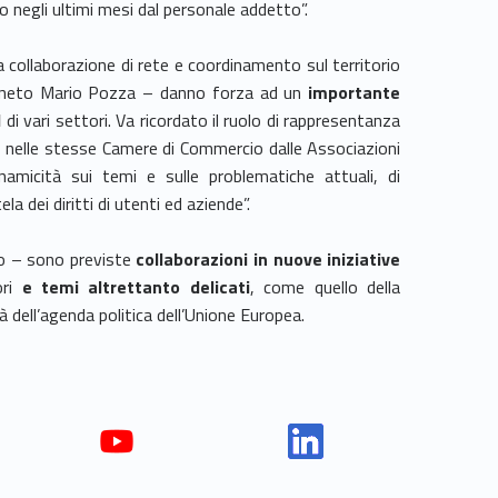
o negli ultimi mesi dal personale addetto”.
la collaborazione di rete e coordinamento sul territorio
Veneto Mario Pozza – danno forza ad un
importante
I
di vari settori. Va ricordato il ruolo di rappresentanza
 nelle stesse Camere di Commercio dalle Associazioni
micità sui temi e sulle problematiche attuali, di
a dei diritti di utenti ed aziende”.
to – sono previste
collaborazioni in nuove iniziative
ori
e temi altrettanto delicati
, come quello della
tà dell’agenda politica dell’Unione Europea.
Yout
Link