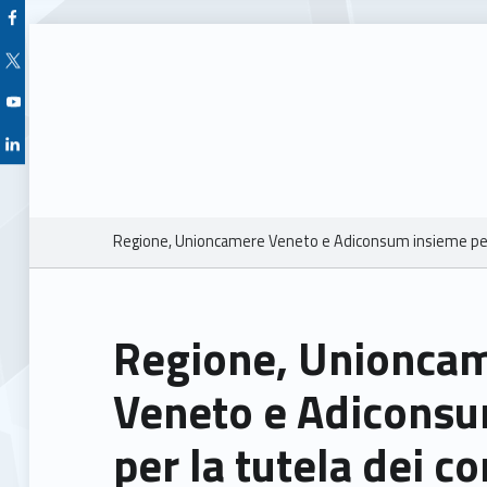
Facebook Unioncamere Veneto
Twitter Unioncamere Veneto
Youtube Unioncamere Veneto
Linkedin Unioncamere Veneto
Breadcrumbs navigation
Regione, Unioncamere Veneto e Adiconsum insieme per 
Regione, Unionca
Veneto e Adicons
per la tutela dei 