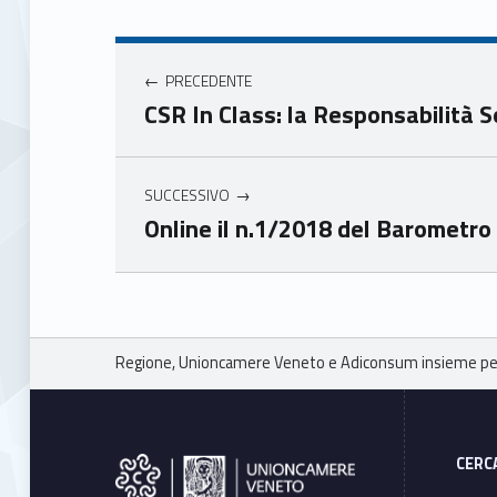
book
ter
Navigazione articoli
Unio
Unio
nca
nca
PRECEDENTE
mer
mer
CSR In Class: la Responsabilità S
e
e
Ven
Ven
eto
eto
SUCCESSIVO
Online il n.1/2018 del Barometro
Skip back to main navigation
Breadcrumbs navigation
Regione, Unioncamere Veneto e Adiconsum insieme per 
Footer sidebar
CERC