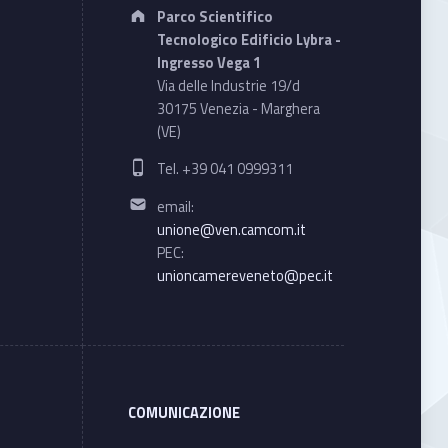
Address:
Parco Scientifico
Tecnologico Edificio Lybra -
Ingresso Vega 1
Via delle Industrie 19/d
30175 Venezia - Marghera
(VE)
Phone number:
Tel. +39 041 0999311
Email address:
email:
unione@ven.camcom.it
PEC:
unioncamereveneto@pec.it
COMUNICAZIONE