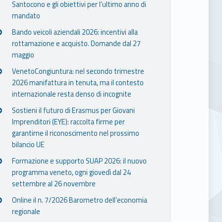
Santocono e gli obiettivi per l’ultimo anno di
mandato
Bando veicoli aziendali 2026: incentivi alla
rottamazione e acquisto. Domande dal 27
maggio
VenetoCongiuntura: nel secondo trimestre
2026 manifattura in tenuta, ma il contesto
internazionale resta denso di incognite
Sostieni il futuro di Erasmus per Giovani
Imprenditori (EYE): raccolta firme per
garantirne il riconoscimento nel prossimo
bilancio UE
Formazione e supporto SUAP 2026: il nuovo
programma veneto, ogni giovedì dal 24
settembre al 26 novembre
Online il n. 7/2026 Barometro dell’economia
regionale