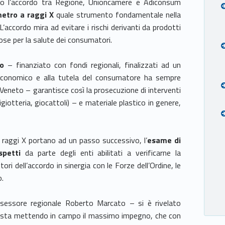
to l’accordo tra Regione, Unioncamere e Adiconsum
etro a raggi X
quale strumento fondamentale nella
 L’accordo mira ad evitare i rischi derivanti da prodotti
ose per la salute dei consumatori.
o
– finanziato con fondi regionali, finalizzati ad un
 economico e alla tutela del consumatore ha sempre
 Veneto – garantisce così la prosecuzione di interventi
igiotteria, giocattoli) – e materiale plastico in genere,
raggi X portano ad un passo successivo, l’
esame di
spetti
da parte degli enti abilitati a verificarne la
ri dell’accordo in sinergia con le Forze dell’Ordine, le
o.
assessore regionale Roberto Marcato – si è rivelato
e sta mettendo in campo il massimo impegno, che con