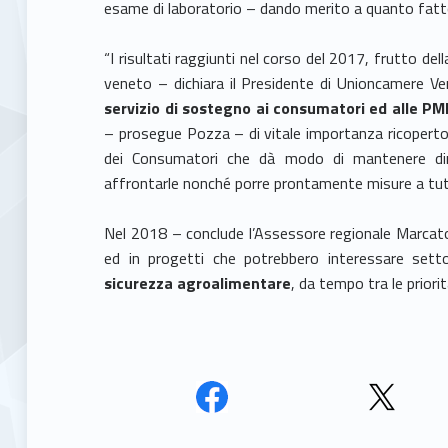
esame di laboratorio – dando merito a quanto fatt
“I risultati raggiunti nel corso del 2017, frutto del
veneto – dichiara il Presidente di Unioncamere 
servizio di sostegno ai consumatori ed alle PM
– prosegue Pozza – di vitale importanza ricoperto
dei Consumatori che dà modo di mantenere dina
affrontarle nonché porre prontamente misure a tutel
Nel 2018 – conclude l’Assessore regionale Marca
ed in progetti che potrebbero interessare sett
sicurezza agroalimentare
, da tempo tra le priori
Face
Twit