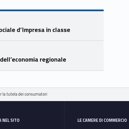
ube
edin
Unio
Unio
nca
nca
mer
mer
ociale d’Impresa in classe
e
e
Ven
Ven
eto
eto
 dell’economia regionale
la tutela dei consumatori
A NEL SITO
LE CAMERE DI COMMERCIO