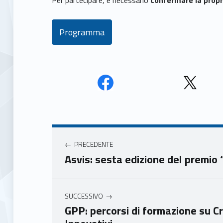
Per partecipare, è necessario
confermare la prop
Programma
Face
Twit
book
ter
Navigazione articoli
Unio
Unio
nca
nca
PRECEDENTE
mer
mer
Asvis: sesta edizione del premio 
e
e
Ven
Ven
eto
eto
SUCCESSIVO
GPP: percorsi di formazione su Cr