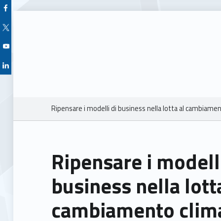
Facebook Unioncamere Veneto
Twitter Unioncamere Veneto
Youtube Unioncamere Veneto
Linkedin Unioncamere Veneto
Breadcrumbs navigation
Ripensare i modelli di business nella lotta al cambiamen
Ripensare i modelli
business nella lott
cambiamento clima