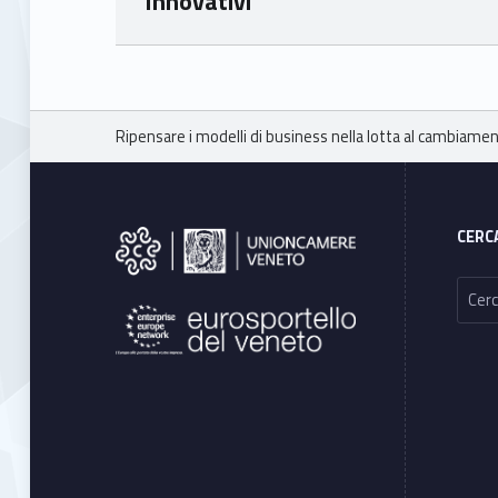
Innovativi
Skip back to main navigation
Breadcrumbs navigation
Ripensare i modelli di business nella lotta al cambiamen
Footer sidebar
CERC
Ricerca per: