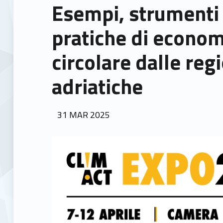
Esempi, strumenti
pratiche di econom
circolare dalle reg
adriatiche
POSTED ON:
31
MAR
2025