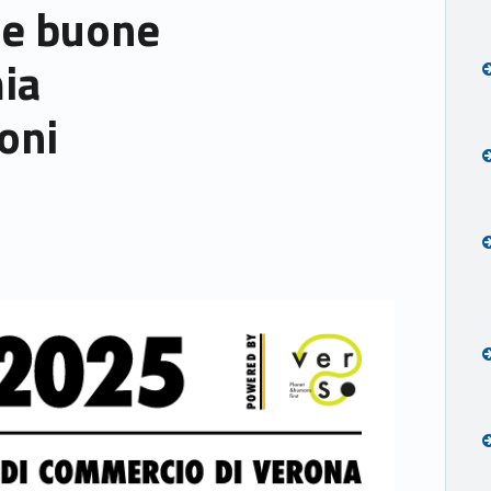
 e buone
ia
ioni