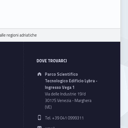
lle regioni adriatiche
DOVE TROVARCI
Address:
Parco Scientifico
Tecnologico Edificio Lybra -
Ingresso Vega 1
Via delle Industrie 19/d
30175 Venezia - Marghera
(VE)
Phone number:
Tel. +39 041 0999311
Email address: