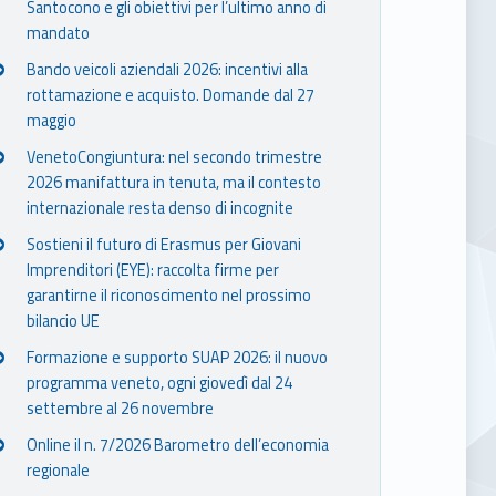
Santocono e gli obiettivi per l’ultimo anno di
mandato
Bando veicoli aziendali 2026: incentivi alla
rottamazione e acquisto. Domande dal 27
maggio
VenetoCongiuntura: nel secondo trimestre
2026 manifattura in tenuta, ma il contesto
internazionale resta denso di incognite
Sostieni il futuro di Erasmus per Giovani
Imprenditori (EYE): raccolta firme per
garantirne il riconoscimento nel prossimo
bilancio UE
Formazione e supporto SUAP 2026: il nuovo
programma veneto, ogni giovedì dal 24
settembre al 26 novembre
Online il n. 7/2026 Barometro dell’economia
regionale