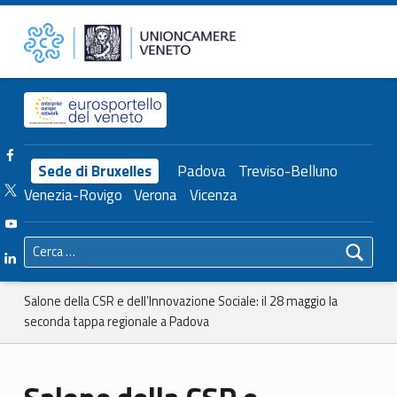
Primary Menu
Unioncamere del Veneto
Salone della CSR e dell’Innovazione Sociale: il 28 maggio la seconda tappa regionale a Padova – Unioncamere del Veneto
Header info sidebar
Facebook Unioncamere Veneto
Sede di Bruxelles
Padova
Treviso-Belluno
Twitter Unioncamere Veneto
Venezia-Rovigo
Verona
Vicenza
Youtube Unioncamere Veneto
Ricerca per:
Linkedin Unioncamere Veneto
Breadcrumbs navigation
Salone della CSR e dell’Innovazione Sociale: il 28 maggio la
seconda tappa regionale a Padova