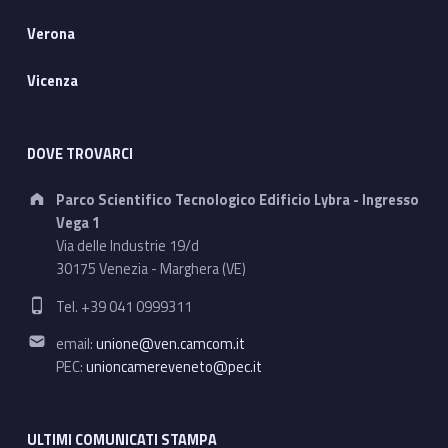
Verona
Vicenza
DOVE TROVARCI
Address:
Parco Scientifico Tecnologico Edificio Lybra - Ingresso
Vega 1
Via delle Industrie 19/d
30175 Venezia - Marghera (VE)
Phone number:
Tel. +39 041 0999311
Email address:
email:
unione@ven.camcom.it
PEC:
unioncamereveneto@pec.it
ULTIMI COMUNICATI STAMPA