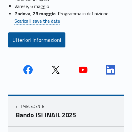
Varese, 6 maggio
Padova, 28 maggio
. Programma in definizione.
Scarica il save the date
Ulteriori informazioni
Face
Twit
Yout
Link
book
ter
ube
edin
Unio
Unio
Unio
Unio
Navigazione articoli
nca
nca
nca
nca
PRECEDENTE
mer
mer
mer
mer
Bando ISI INAIL 2025
e
e
e
e
Ven
Ven
Ven
Ven
eto
eto
eto
eto