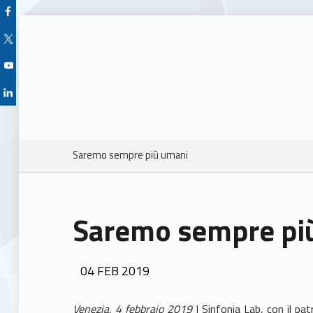
Facebook Unioncamere Veneto
Twitter Unioncamere Veneto
Youtube Unioncamere Veneto
Linkedin Unioncamere Veneto
Breadcrumbs navigation
Saremo sempre più umani
Saremo sempre pi
POSTED ON:
04
FEB
2019
Venezia, 4 febbraio 2019
| Sinfonia Lab, con il pa