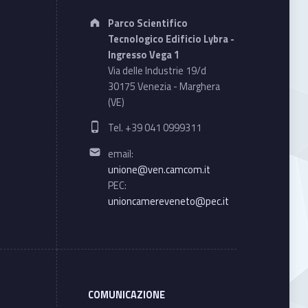
Address:
Parco Scientifico
Tecnologico Edificio Lybra -
Ingresso Vega 1
Via delle Industrie 19/d
30175 Venezia - Marghera
(VE)
Phone number:
Tel. +39 041 0999311
Email address:
email:
unione@ven.camcom.it
PEC:
unioncamereveneto@pec.it
COMUNICAZIONE