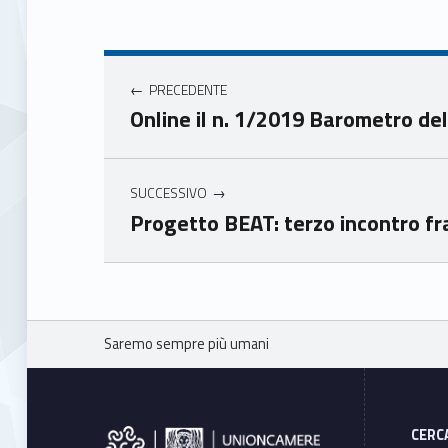
Face
Twit
book
ter
Navigazione articoli
Unio
Unio
nca
nca
PRECEDENTE
mer
mer
Online il n. 1/2019 Barometro de
e
e
Ven
Ven
eto
eto
SUCCESSIVO
Progetto BEAT: terzo incontro fra
Skip back to main navigation
Breadcrumbs navigation
Saremo sempre più umani
Footer sidebar
CERC