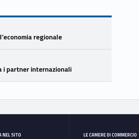
Yout
Link
ube
edin
Unio
Unio
nca
nca
mer
mer
ll’economia regionale
e
e
Ven
Ven
eto
eto
 i partner internazionali
A NEL SITO
LE CAMERE DI COMMERCIO