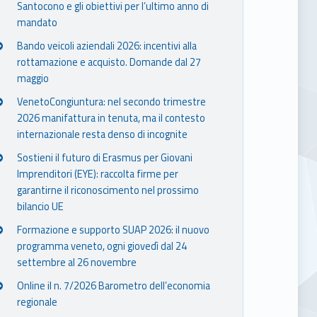
Santocono e gli obiettivi per l’ultimo anno di
mandato
Bando veicoli aziendali 2026: incentivi alla
rottamazione e acquisto. Domande dal 27
maggio
VenetoCongiuntura: nel secondo trimestre
2026 manifattura in tenuta, ma il contesto
internazionale resta denso di incognite
Sostieni il futuro di Erasmus per Giovani
Imprenditori (EYE): raccolta firme per
garantirne il riconoscimento nel prossimo
bilancio UE
Formazione e supporto SUAP 2026: il nuovo
programma veneto, ogni giovedì dal 24
settembre al 26 novembre
Online il n. 7/2026 Barometro dell’economia
regionale