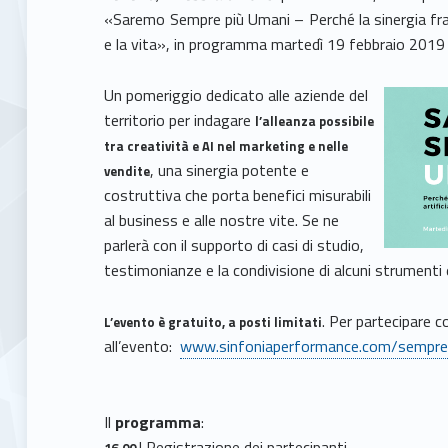
«Saremo Sempre più Umani – Perché la sinergia fra cr
e la vita», in programma martedì 19 febbraio 2019
Un pomeriggio dedicato alle aziende del
territorio per indagare
l’alleanza possibile
tra creatività e AI nel marketing e nelle
, una sinergia potente e
vendite
costruttiva che porta benefici misurabili
al business e alle nostre vite. Se ne
parlerà con il supporto di casi di studio,
testimonianze e la condivisione di alcuni strumenti
. Per partecipare c
L’evento è gratuito, a posti limitati
all’evento:
www.sinfoniaperformance.com/sempre
Il
programma
:
| Registrazione dei partecipanti
16.00