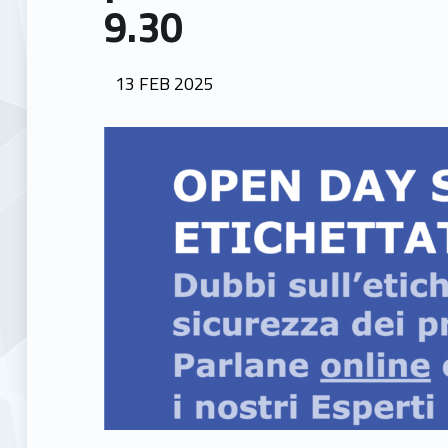
9.30
POSTED ON:
13
FEB
2025