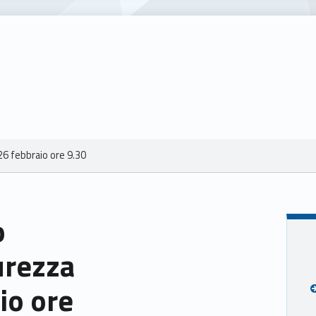
 26 febbraio ore 9.30
o
urezza
io ore