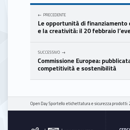
Navigazione articoli
Unio
Unio
nca
nca
PRECEDENTE
mer
mer
Le opportunità di finanziamento 
e
e
e la creatività: il 20 febbraio l’e
Ven
Ven
eto
eto
SUCCESSIVO
Commissione Europea: pubblicata
competitività e sostenibilità
Skip back to main navigation
Breadcrumbs navigation
Open Day Sportello etichettatura e sicurezza prodotti:
Footer sidebar
CERC