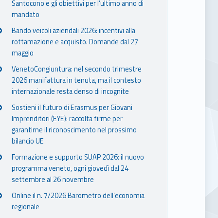
Santocono e gli obiettivi per l’ultimo anno di
mandato
Bando veicoli aziendali 2026: incentivi alla
rottamazione e acquisto. Domande dal 27
maggio
VenetoCongiuntura: nel secondo trimestre
2026 manifattura in tenuta, ma il contesto
internazionale resta denso di incognite
Sostieni il futuro di Erasmus per Giovani
Imprenditori (EYE): raccolta firme per
garantirne il riconoscimento nel prossimo
bilancio UE
Formazione e supporto SUAP 2026: il nuovo
programma veneto, ogni giovedì dal 24
settembre al 26 novembre
Online il n. 7/2026 Barometro dell’economia
regionale