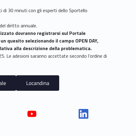
i di 30 minuti con gli esperti dello Sportello
del diritto annuale.
izzato dovranno registrarsi sul Portale
e un quesito selezionando il campo OPEN DAY,
lativa alla descrizione della problematica.
25. Le adesioni saranno accettate secondo l’ordine di
ale
Locandina
Yout
Link
ube
edin