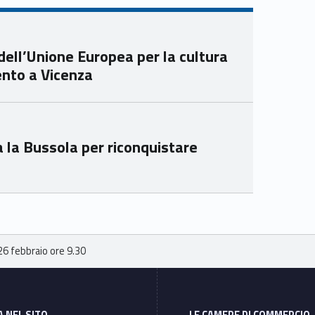
Unio
Unio
nca
nca
mer
mer
dell’Unione Europea per la cultura
e
e
vento a Vicenza
Ven
Ven
eto
eto
 la Bussola per riconquistare
 26 febbraio ore 9.30
A NEL SITO
LE CAMERE DI COMMERCIO