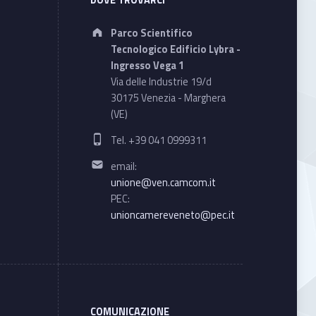
Address:
Parco Scientifico
Tecnologico Edificio Lybra -
Ingresso Vega 1
Via delle Industrie 19/d
30175 Venezia - Marghera
(VE)
Phone number:
Tel. +39 041 0999311
Email address:
email:
unione@ven.camcom.it
PEC:
unioncamereveneto@pec.it
COMUNICAZIONE