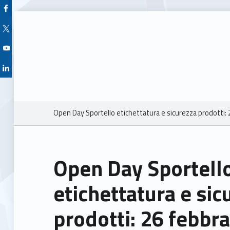
Facebook Unioncamere Veneto
Twitter Unioncamere Veneto
Youtube Unioncamere Veneto
Linkedin Unioncamere Veneto
Breadcrumbs navigation
Open Day Sportello etichettatura e sicurezza prodotti:
Open Day Sportell
etichettatura e sic
prodotti: 26 febbra