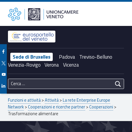
Primary Menu
Trasformazione alimentare – Unioncamere del Veneto
Unioncamere del Veneto
Header info sidebar
Facebook Unioncamere Veneto
Sede di Bruxelles
Padova
Treviso-Belluno
Twitter Unioncamere Veneto
Venezia-Rovigo
Verona
Vicenza
Youtube Unioncamere Veneto
Ricerca per:
Linkedin Unioncamere Veneto
Breadcrumbs navigation
Funzioni e attività
>
Attività
>
La rete Enterprise Europe
Network
>
Cooperazioni e ricerche partner
>
Cooperazioni
>
Trasformazione alimentare