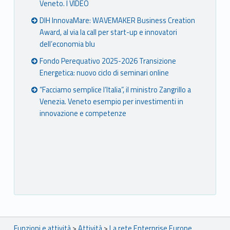
Veneto. I VIDEO
DIH InnovaMare: WAVEMAKER Business Creation
Award, al via la call per start-up e innovatori
dell’economia blu
Fondo Perequativo 2025-2026 Transizione
Energetica: nuovo ciclo di seminari online
“Facciamo semplice l’Italia”, il ministro Zangrillo a
Venezia. Veneto esempio per investimenti in
innovazione e competenze
Breadcrumbs navigation
Funzioni e attività
>
Attività
>
La rete Enterprise Europe