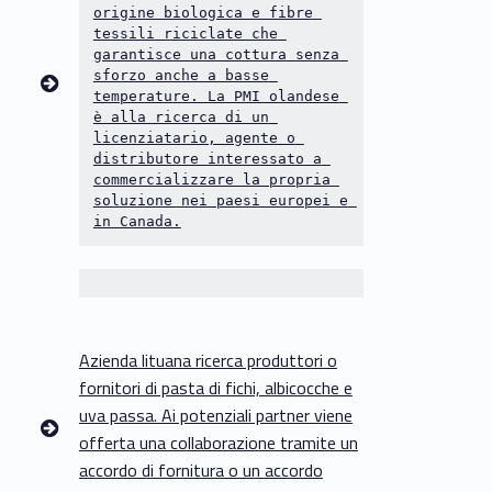
origine biologica e fibre 
z
tessili riciclate che 
garantisce una cottura senza 
i
sforzo anche a basse 
temperature. La PMI olandese 
o
è alla ricerca di un 
licenziatario, agente o 
n
distributore interessato a 
commercializzare la propria 
e
soluzione nei paesi europei e 
in Canada.
a
l
i
Azienda lituana ricerca produttori o
m
fornitori di pasta di fichi, albicocche e
uva passa. Ai potenziali partner viene
e
offerta una collaborazione tramite un
n
accordo di fornitura o un accordo