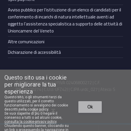
Avviso pubblico per l’istituzione di un elenco di candidati per il
conferimento di incarichi di natura intellettuale aventi ad
oggetto l’assistenza specialistica a supporto delle attività di
Unioncamere del Veneto
Altre comunicazioni
Dichiarazione di accessibilità
Questo sito usa i cookie
© 2021 Unioncamere | P.IVA 02406800272 | C.F.
per migliorare la tua
80009100274 | C.U.U. UFZ42J | C.IPA urdc_027 | Ateco: S
esperienza
94.11.00
Questo sito, o gli strumenti terzi da
questo utilizzati, per il corretto
Torna in cima ↑
funzionamento si avvalgono dei cookie
Ok
Facebook Unioncamere Veneto
Twitter Unioncamere Veneto
Youtube Unioncamere Veneto
Linkedin Unioncamere Veneto
descritti nella cookie policy.
Se vuoi saperne di più o negare il
consenso a tutti o ad alcuni cookie,
consulta la cookie-privacy policy
.
Chiudendo questo banner, cliccando su
un link o proseguendo la navigazione in