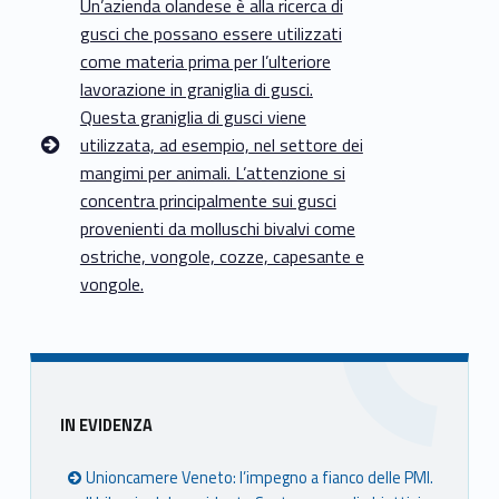
Un’azienda olandese è alla ricerca di
gusci che possano essere utilizzati
come materia prima per l’ulteriore
lavorazione in graniglia di gusci.
Questa graniglia di gusci viene
utilizzata, ad esempio, nel settore dei
mangimi per animali. L’attenzione si
concentra principalmente sui gusci
provenienti da molluschi bivalvi come
ostriche, vongole, cozze, capesante e
vongole.
Sidebar
IN EVIDENZA
Unioncamere Veneto: l’impegno a fianco delle PMI.