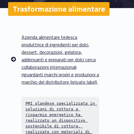
Trasformazione alimentare
T
Azienda alimentare tedesca
produttrice di ingredienti per dolci,
r
dessert, decorazioni, gelatina,
a
addensanti e preparati per dolci cerca
collaborazioni internazionali
s
riguardanti marchi propri e produzioni a
f
marchio del distributore (private label).
o
PMI olandese specializzata in 
r
soluzioni di cottura a 
risparmio energetico ha 
m
realizzato un dispositivo 
sostenibile di cottura, 
a
realizzato con materiali di 