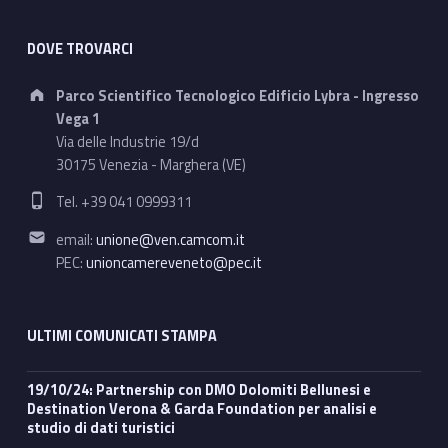
DOVE TROVARCI
Address:
Parco Scientifico Tecnologico Edificio Lybra - Ingresso
Vega 1
Via delle Industrie 19/d
30175 Venezia - Marghera (VE)
Phone number:
Tel. +39 041 0999311
Email address:
email:
unione@ven.camcom.it
PEC:
unioncamereveneto@pec.it
ULTIMI COMUNICATI STAMPA
19/10/24: Partnership con DMO Dolomiti Bellunesi e
Destination Verona & Garda Foundation per analisi e
studio di dati turistici