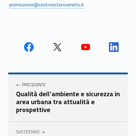
promozione@centroesteroveneto.it
Face
Twit
Yout
Link
book
ter
ube
edin
Unio
Unio
Unio
Unio
Navigazione articoli
nca
nca
nca
nca
PRECEDENTE
mer
mer
mer
mer
Qualità dell’ambiente e sicurezza in
e
e
e
e
area urbana tra attualità e
Ven
Ven
Ven
Ven
prospettive
eto
eto
eto
eto
SUCCESSIVO