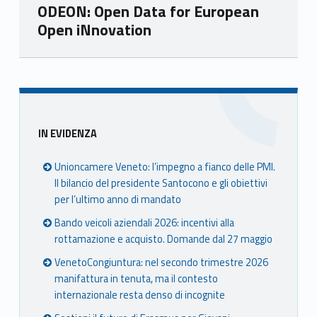
ODEON: Open Data for European
Open iNnovation
Skip back to main navigation
Sidebar
IN EVIDENZA
Unioncamere Veneto: l’impegno a fianco delle PMI.
Il bilancio del presidente Santocono e gli obiettivi
per l’ultimo anno di mandato
Bando veicoli aziendali 2026: incentivi alla
rottamazione e acquisto. Domande dal 27 maggio
VenetoCongiuntura: nel secondo trimestre 2026
manifattura in tenuta, ma il contesto
internazionale resta denso di incognite