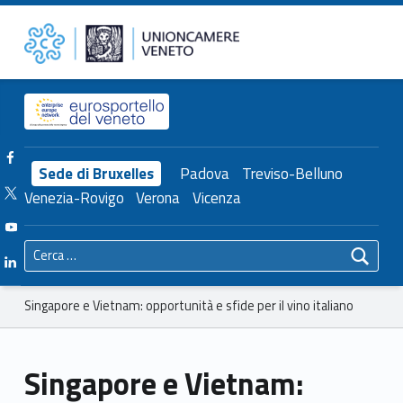
Primary Menu
Unioncamere del Veneto
Singapore e Vietnam: opportunità e sfide per il vino italiano – Unioncamere del Veneto
Header info sidebar
Facebook Unioncamere Veneto
Sede di Bruxelles
Padova
Treviso-Belluno
Twitter Unioncamere Veneto
Venezia-Rovigo
Verona
Vicenza
Youtube Unioncamere Veneto
Ricerca per:
Linkedin Unioncamere Veneto
Breadcrumbs navigation
Singapore e Vietnam: opportunità e sfide per il vino italiano
Singapore e Vietnam: