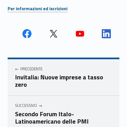
Per informazioni ed iscrizioni
Face
Twit
Yout
Link
book
ter
ube
edin
Unio
Unio
Unio
Unio
Navigazione articoli
nca
nca
nca
nca
PRECEDENTE
mer
mer
mer
mer
Invitalia: Nuove imprese a tasso
e
e
e
e
zero
Ven
Ven
Ven
Ven
eto
eto
eto
eto
SUCCESSIVO
Secondo Forum Italo-
Latinoamericano delle PMI