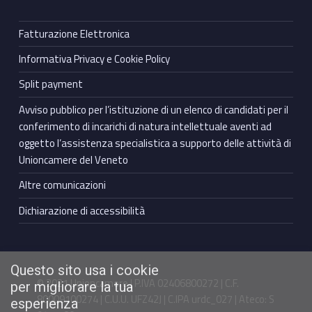
Fatturazione Elettronica
Informativa Privacy e Cookie Policy
Split payment
Avviso pubblico per l’istituzione di un elenco di candidati per il
conferimento di incarichi di natura intellettuale aventi ad
oggetto l’assistenza specialistica a supporto delle attività di
Unioncamere del Veneto
Altre comunicazioni
Dichiarazione di accessibilità
Questo sito usa i cookie
© 2021 Unioncamere | P.IVA 02406800272 | C.F.
per migliorare la tua
80009100274 | C.U.U. UFZ42J | C.IPA urdc_027 | Ateco: S
esperienza