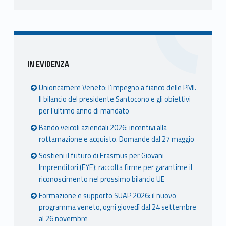
Skip back to main navigation
Sidebar
IN EVIDENZA
Unioncamere Veneto: l’impegno a fianco delle PMI.
Il bilancio del presidente Santocono e gli obiettivi
per l’ultimo anno di mandato
Bando veicoli aziendali 2026: incentivi alla
rottamazione e acquisto. Domande dal 27 maggio
Sostieni il futuro di Erasmus per Giovani
Imprenditori (EYE): raccolta firme per garantirne il
riconoscimento nel prossimo bilancio UE
Formazione e supporto SUAP 2026: il nuovo
programma veneto, ogni giovedì dal 24 settembre
al 26 novembre