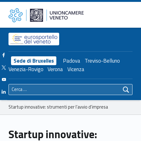
Primary Menu
Unioncamere del Veneto
Startup innovative: strumenti per l’avvio d’impresa – Unioncamere del Veneto
Header info sidebar
Facebook Unioncamere Veneto
Sede di Bruxelles
Padova
Treviso-Belluno
Twitter Unioncamere Veneto
Venezia-Rovigo
Verona
Vicenza
Youtube Unioncamere Veneto
Ricerca per:
Linkedin Unioncamere Veneto
Breadcrumbs navigation
Startup innovative: strumenti per l’avvio d’impresa
Startup innovative: