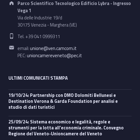
Parco Scientifico Tecnologico Edificio Lybra - Ingresso
Vega 1
Via delle Industrie 19/d
30175 Venezia - Marghera (VE)
Phone number:
Tel. +39 041 0999311
Email address:
email:
unione@ven.camcom.it
PEC:
unioncamereveneto@pec.it
ULTIMI COMUNICATI STAMPA
19/10/24: Partnership con DMO Dolomiti Bellunesi e
Destination Verona & Garda Foundation per analisi e
studio di dati turistici
25/09/24: Sistema economico e legalità, regole e
strumenti per la lotta all’economia criminale. Convegno
Regione del Veneto-Unioncamere del Veneto