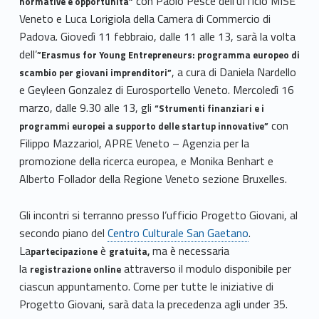
con Paolo Pesce dell’ufficio MISE
normative e opportunità”
Veneto e Luca Lorigiola della Camera di Commercio di
Padova. Giovedì 11 febbraio, dalle 11 alle 13, sarà la volta
dell’
”Erasmus for Young Entrepreneurs: programma europeo di
, a cura di Daniela Nardello
scambio per giovani imprenditori”
e Geyleen Gonzalez di Eurosportello Veneto. Mercoledì 16
marzo, dalle 9.30 alle 13, gli
“Strumenti finanziari e i
con
programmi europei a supporto delle startup innovative”
Filippo Mazzariol, APRE Veneto – Agenzia per la
promozione della ricerca europea, e Monika Benhart e
Alberto Follador della Regione Veneto sezione Bruxelles.
Gli incontri si terranno presso l’ufficio Progetto Giovani, al
secondo piano del
Centro Culturale San Gaetano
.
La
è
ma è necessaria
partecipazione
gratuita,
la
attraverso il modulo disponibile per
registrazione online
ciascun appuntamento. Come per tutte le iniziative di
Progetto Giovani, sarà data la precedenza agli under 35.