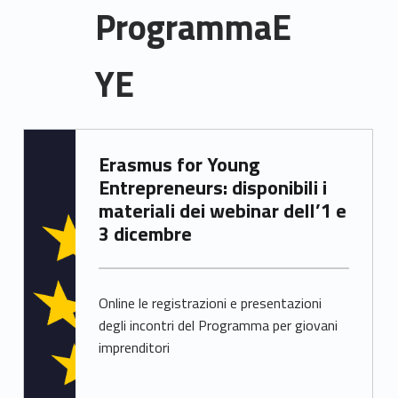
ProgrammaE
YE
P
Written by:
Erasmus for Young
Samuele Saorin
r
Entrepreneurs: disponibili i
o
materiali dei webinar dell’1 e
3 dicembre
g
r
Online le registrazioni e presentazioni
a
degli incontri del Programma per giovani
m
imprenditori
m