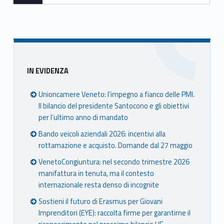
a
E
Y
Sidebar
E
IN EVIDENZA
Unioncamere Veneto: l’impegno a fianco delle PMI.
Il bilancio del presidente Santocono e gli obiettivi
per l’ultimo anno di mandato
Bando veicoli aziendali 2026: incentivi alla
rottamazione e acquisto. Domande dal 27 maggio
VenetoCongiuntura: nel secondo trimestre 2026
manifattura in tenuta, ma il contesto
internazionale resta denso di incognite
Sostieni il futuro di Erasmus per Giovani
Imprenditori (EYE): raccolta firme per garantirne il