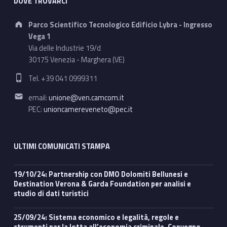
DOVE TROVARCI
Address:
Parco Scientifico Tecnologico Edificio Lybra - Ingresso
Vega 1
Via delle Industrie 19/d
30175 Venezia - Marghera (VE)
Phone number:
Tel. +39 041 0999311
Email address:
email:
unione@ven.camcom.it
PEC:
unioncamereveneto@pec.it
ULTIMI COMUNICATI STAMPA
19/10/24: Partnership con DMO Dolomiti Bellunesi e
Destination Verona & Garda Foundation per analisi e
studio di dati turistici
25/09/24: Sistema economico e legalità, regole e
strumenti per la lotta all’economia criminale. Convegno