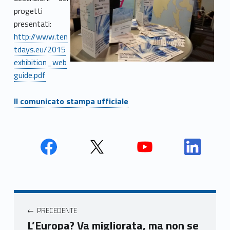
progetti
presentati:
http://www.ten
tdays.eu/2015
exhibition_web
guide.pdf
Il comunicato stampa ufficiale
Face
Twit
Yout
Link
book
ter
ube
edin
Unio
Unio
Unio
Unio
Navigazione articoli
nca
nca
nca
nca
PRECEDENTE
mer
mer
mer
mer
L’Europa? Va migliorata, ma non se
e
e
e
e