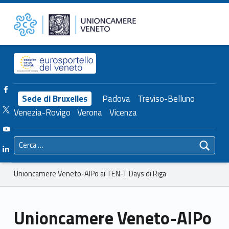
Primary Menu
Unioncamere del Veneto
Unioncamere Veneto-AIPo ai TEN-T Days di Riga – Unioncamere del Veneto
Header info sidebar
Facebook Unioncamere Veneto
Sede di Bruxelles
Padova
Treviso-Belluno
Twitter Unioncamere Veneto
Venezia-Rovigo
Verona
Vicenza
Youtube Unioncamere Veneto
Ricerca per:
Linkedin Unioncamere Veneto
Breadcrumbs navigation
Unioncamere Veneto-AIPo ai TEN-T Days di Riga
Unioncamere Veneto-AIPo