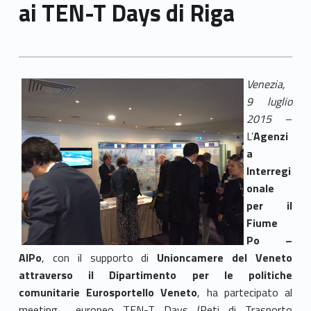
ai TEN-T Days di Riga
Venezia,
9 luglio
2015
–
L’
Agenzi
a
Interregi
onale
per il
Fiume
Po –
AIPo
, con il supporto di
Unioncamere del Veneto
attraverso il Dipartimento per le politiche
comunitarie Eurosportello Veneto
, ha partecipato al
meeting europeo TEN-T Days (Reti di Trasporto