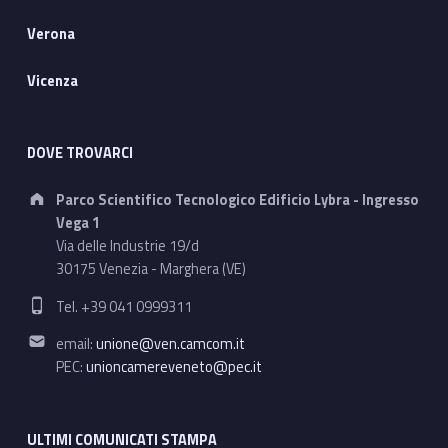
Verona
Vicenza
DOVE TROVARCI
Address:
Parco Scientifico Tecnologico Edificio Lybra - Ingresso
Vega 1
Via delle Industrie 19/d
30175 Venezia - Marghera (VE)
Phone number:
Tel. +39 041 0999311
Email address:
email:
unione@ven.camcom.it
PEC:
unioncamereveneto@pec.it
ULTIMI COMUNICATI STAMPA