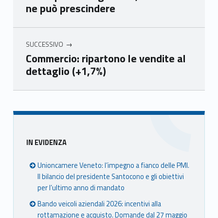
ne può prescindere
Ven
Ven
Ven
Ven
eto
eto
eto
eto
SUCCESSIVO
Commercio: ripartono le vendite al
dettaglio (+1,7%)
Skip back to main navigation
Sidebar
IN EVIDENZA
Unioncamere Veneto: l’impegno a fianco delle PMI.
Il bilancio del presidente Santocono e gli obiettivi
per l’ultimo anno di mandato
Bando veicoli aziendali 2026: incentivi alla
rottamazione e acquisto. Domande dal 27 maggio