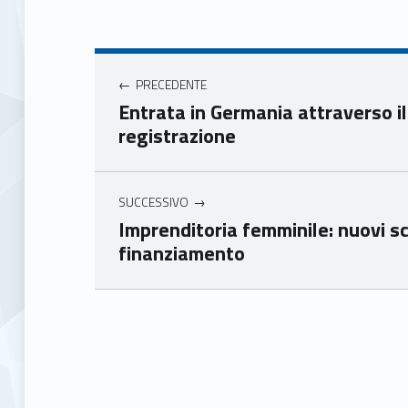
Face
Twit
book
ter
Navigazione articoli
Unio
Unio
nca
nca
PRECEDENTE
mer
mer
Entrata in Germania attraverso il 
e
e
registrazione
Ven
Ven
eto
eto
SUCCESSIVO
Imprenditoria femminile: nuovi sc
finanziamento
Skip back to main navigation