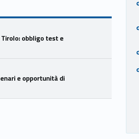
Yout
Link
ube
edin
Unio
Unio
nca
nca
mer
mer
Tirolo: obbligo test e
e
e
Ven
Ven
eto
eto
enari e opportunità di