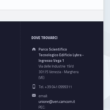
DOVE TROVARCI
Address:
Parco Scientifico
Tecnologico Edificio Lybra -
Ingresso Vega 1
Via delle Industrie 19/d
30175 Venezia - Marghera
(VE)
Phone number:
Tel. +39 041 0999311
Email address:
email:
unione@ven.camcom.it
PEC: