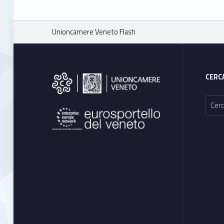
Breadcrumbs navigation
Unioncamere Veneto Flash
Footer sidebar
CERC
Ricerca per: