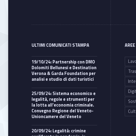
ULTIMI COMUNICATI STAMPA
AREE
Lavo
19/10/24: Partnership con DMO
Dolomiti Bellunesi e Destination
Tras
Verona & Garda Foundation per
analisi e studio di dati turistici
Inte
Digi
25/09/24: Sistema economico e
legalità, regole e strumenti per
Sost
la lotta all’economia criminale.
Convegno Regione del Veneto-
Cult
Unioncamere del Veneto
20/09/24: Legalità: crimine