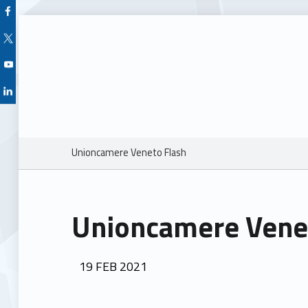
Facebook Unioncamere Veneto
Twitter Unioncamere Veneto
Youtube Unioncamere Veneto
Linkedin Unioncamere Veneto
Breadcrumbs navigation
Unioncamere Veneto Flash
Unioncamere Vene
POSTED ON:
19
FEB
2021