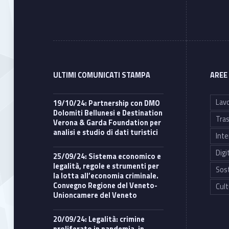
ULTIMI COMUNICATI STAMPA
AREE
Lavo
19/10/24: Partnership con DMO
Dolomiti Bellunesi e Destination
Tras
Verona & Garda Foundation per
analisi e studio di dati turistici
Inte
Digi
25/09/24: Sistema economico e
legalità, regole e strumenti per
Sost
la lotta all’economia criminale.
Convegno Regione del Veneto-
Cult
Unioncamere del Veneto
20/09/24: Legalità: crimine
proliferato in pandemia, in