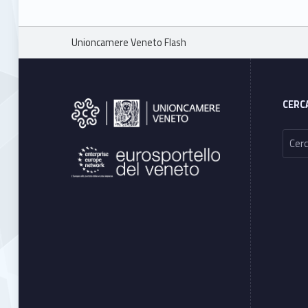
Breadcrumbs navigation
Unioncamere Veneto Flash
Footer sidebar
CERC
Ricerca per: