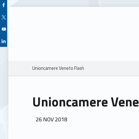
Facebook Unioncamere Veneto
Twitter Unioncamere Veneto
Youtube Unioncamere Veneto
Linkedin Unioncamere Veneto
Breadcrumbs navigation
Unioncamere Veneto Flash
Unioncamere Vene
POSTED ON:
26
NOV
2018