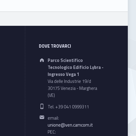
DOVE TROVARCI
Address:
Parco Scientifico
Tecnologico Edificio Lybra -
Ingresso Vega 1
Via delle Industrie 19/d
30175 Venezia - Marghera
(VE)
Phone number:
Tel. +39 041 0999311
Email address:
email:
unione@ven.camcom.it
PEC: