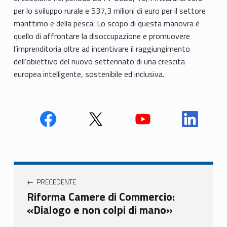
per lo sviluppo rurale e 537,3 milioni di euro per il settore
marittimo e della pesca. Lo scopo di questa manovra è
quello di affrontare la disoccupazione e promuovere
l’imprenditoria oltre ad incentivare il raggiungimento
dell’obiettivo del nuovo settennato di una crescita
europea intelligente, sostenibile ed inclusiva.
Face
Twit
Yout
Link
book
ter
ube
edin
Unio
Unio
Unio
Unio
Navigazione articoli
nca
nca
nca
nca
PRECEDENTE
mer
mer
mer
mer
Riforma Camere di Commercio:
e
e
e
e
«Dialogo e non colpi di mano»
Ven
Ven
Ven
Ven
eto
eto
eto
eto