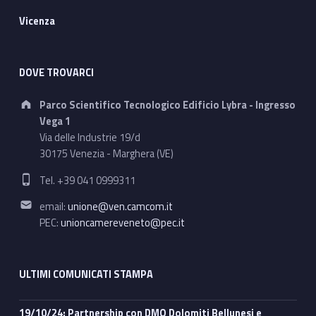
Vicenza
DOVE TROVARCI
Address:
Parco Scientifico Tecnologico Edificio Lybra - Ingresso
Vega 1
Via delle Industrie 19/d
30175 Venezia - Marghera (VE)
Phone number:
Tel. +39 041 0999311
Email address:
email:
unione@ven.camcom.it
PEC:
unioncamereveneto@pec.it
ULTIMI COMUNICATI STAMPA
19/10/24: Partnership con DMO Dolomiti Bellunesi e