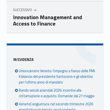
SUCCESSIVO
Innovation Management and
Access to Finance
Skip back to main navigation
Sidebar
IN EVIDENZA
Unioncamere Veneto: l’impegno a fianco delle PMI.
Il bilancio del presidente Santocono e gli obiettivi
per l’ultimo anno di mandato
Bando veicoli aziendali 2026: incentivi alla
rottamazione e acquisto. Domande dal 27 maggio
VenetoCongiuntura: nel secondo trimestre 2026
manifattura in tenuta, ma il contesto