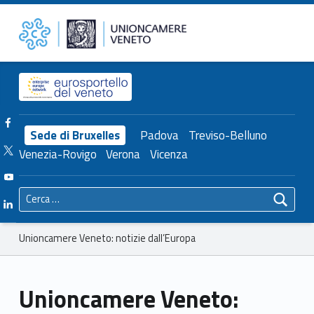
Primary Menu
Unioncamere del Veneto
Unioncamere Veneto: notizie dall’Europa – Unioncamere del Veneto
Header info sidebar
Facebook Unioncamere Veneto
Sede di Bruxelles
Padova
Treviso-Belluno
Twitter Unioncamere Veneto
Venezia-Rovigo
Verona
Vicenza
Youtube Unioncamere Veneto
Ricerca per:
Linkedin Unioncamere Veneto
Breadcrumbs navigation
Unioncamere Veneto: notizie dall’Europa
Unioncamere Veneto: