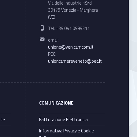
Via delle Industrie 19/d
30175 Venezia - Marghera
(VE)
Phone number:
Tel. +39 041 0999311
Email address:
email:
unione@ven.camcom.it
PEC:
unioncamereveneto@pec.it
COMUNICAZIONE
nte
Fatturazione Elettronica
Informativa Privacy e Cookie