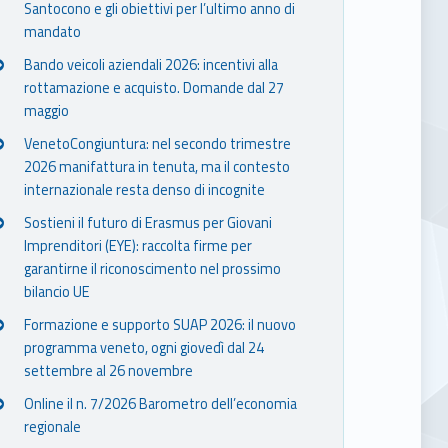
Santocono e gli obiettivi per l’ultimo anno di
mandato
Bando veicoli aziendali 2026: incentivi alla
rottamazione e acquisto. Domande dal 27
maggio
VenetoCongiuntura: nel secondo trimestre
2026 manifattura in tenuta, ma il contesto
internazionale resta denso di incognite
Sostieni il futuro di Erasmus per Giovani
Imprenditori (EYE): raccolta firme per
garantirne il riconoscimento nel prossimo
bilancio UE
Formazione e supporto SUAP 2026: il nuovo
programma veneto, ogni giovedì dal 24
settembre al 26 novembre
Online il n. 7/2026 Barometro dell’economia
regionale