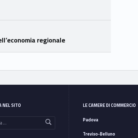
mer
mer
e
e
Ven
Ven
eto
eto
ell’economia regionale
A NEL SITO
LE CAMERE DI COMMERCIO
Padova
Treviso-Belluno