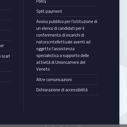
Policy
Split payment
Avviso pubblico per l’istituzione di
un elenco di candidati per il
conferimento di incarichi di
natura intellettuale aventi ad
ter
oggetto l’assistenza
specialistica a supporto delle
 scarl
attività di Unioncamere del
Veneto
Altre comunicazioni
Dichiarazione di accessibilità
Torna in cima ↑
Facebook Unioncamere Veneto
Twitter Unioncamere Veneto
Youtube Unioncamere Veneto
Linkedin Unioncamere Veneto