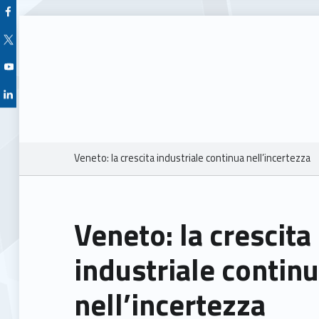
Facebook Unioncamere Veneto
Twitter Unioncamere Veneto
Youtube Unioncamere Veneto
Linkedin Unioncamere Veneto
Breadcrumbs navigation
Veneto: la crescita industriale continua nell’incertezza
Veneto: la crescita
industriale contin
nell’incertezza