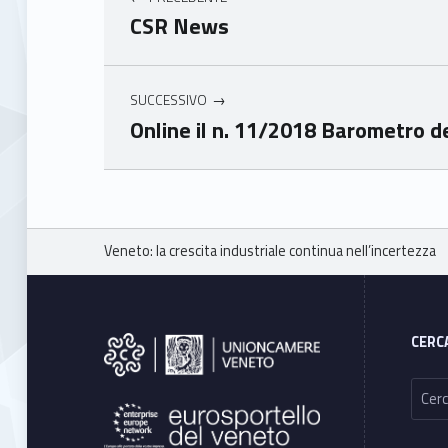
mer
mer
CSR News
e
e
Ven
Ven
eto
eto
SUCCESSIVO
Online il n. 11/2018 Barometro d
Skip back to main navigation
Breadcrumbs navigation
Veneto: la crescita industriale continua nell’incertezza
Footer sidebar
CERC
Ricerca per: