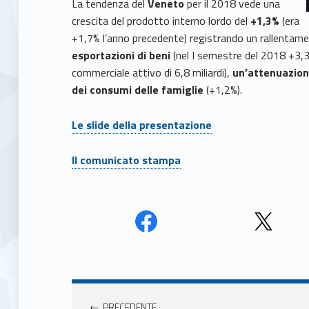
La tendenza del
Veneto
per il 2018 vede una
crescita del prodotto interno lordo del
+1,3%
(era
+1,7% l’anno precedente) registrando un rallentamen
esportazioni di beni
(nel I semestre del 2018 +3,3%,
commerciale attivo di 6,8 miliardi),
un’attenuazion
dei consumi delle famiglie
(+1,2%).
Le slide della presentazione
Il comunicato stampa
Face
Twit
book
ter
Navigazione articoli
Unio
Unio
nca
nca
PRECEDENTE