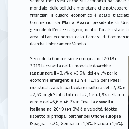
sembra mostrarsi anche sull’economia nazionale 
mondiale, delle politiche monetarie che potrebbero
finanziari. Il quadro economico è stato traccia
Commercio, da
Mario Pozza
, presidente di Un
generale dell’ente scaligero,mentre l’analisi statist
area affari economici della Camera di Commerc
ricerche Unioncamere Veneto.
Secondo la Commissione europea, nel 2018 e
2019 la crescita del Pil mondiale dovrebbe
raggiungere il +3,7% e +3,5%, del +4,7% per le
economie emergenti e +2,4 e +2,1% per i Paesi
industrializzati. In particolare risulterà del +2,9% e
+2,5% negli Stati Uniti, del +2,1 e +1,9% nell’area
euro e del +6,6 e +6,2% in Cina. La
crescita
italiana
nel 2019 (+1,3%) è a velocità ridotta
rispetto ai principali partner dell’Unione europea
(Spagna +2,2%, Germania +1,8%, Francia +1,6%).