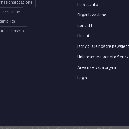
rnazionalizzazione
Lo Statuto
talizzazione
Organizzazione
enibilità
Contatti
ura e turismo
Link utili
Iscriviti alle nostre newslet
Unioncamere Veneto Servizi
Area riservata organi
Login
009100274 | C.U.U. UFZ42J | C.IPA urdc_027 | Ateco: S 94.11.00