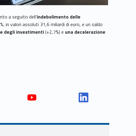
to a seguito dell’
indebolimento delle
 in valori assoluti 31,6 miliardi di euro, e un saldo
e degli investimenti
(+2,7%) e
una decelerazione
Yout
Link
ube
edin
Unio
Unio
nca
nca