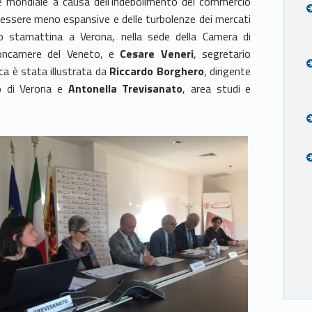
e mondiale a causa dell’indebolimento del commercio
 essere meno espansive e delle turbolenze dei mercati
to stamattina a Verona, nella sede della Camera di
ioncamere del Veneto, e
Cesare Veneri
, segretario
ica è stata illustrata da
Riccardo Borghero
, dirigente
io di Verona e
Antonella Trevisanato
, area studi e