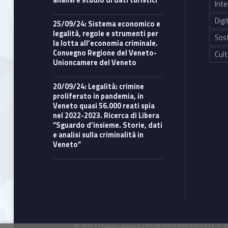
analisi e studio di dati turistici
Inte
Digi
25/09/24: Sistema economico e
legalità, regole e strumenti per
Sost
la lotta all’economia criminale.
Convegno Regione del Veneto-
Cult
Unioncamere del Veneto
20/09/24: Legalità: crimine
proliferato in pandemia, in
Veneto quasi 56.000 reati spia
nel 2022-2023. Ricerca di Libera
“Sguardo d’insieme. Storie, dati
e analisi sulla criminalità in
Veneto”
© 2021 Unioncamere | P.IVA 02406800272 | C.F. 80