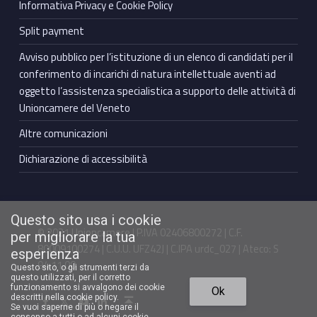
Informativa Privacy e Cookie Policy
Split payment
Avviso pubblico per l’istituzione di un elenco di candidati per il
conferimento di incarichi di natura intellettuale aventi ad
oggetto l’assistenza specialistica a supporto delle attività di
Unioncamere del Veneto
Altre comunicazioni
Dichiarazione di accessibilità
Questo sito usa i cookie
© 2021 Unioncamere | P.IVA 02406800272 | C.F.
per migliorare la tua
80009100274 | C.U.U. UFZ42J | C.IPA urdc_027 | Ateco: S
esperienza
94.11.00
Questo sito, o gli strumenti terzi da
questo utilizzati, per il corretto
Torna in cima ↑
funzionamento si avvalgono dei cookie
Ok
Facebook Unioncamere Veneto
Twitter Unioncamere Veneto
Youtube Unioncamere Veneto
Linkedin Unioncamere Veneto
descritti nella cookie policy.
Se vuoi saperne di più o negare il