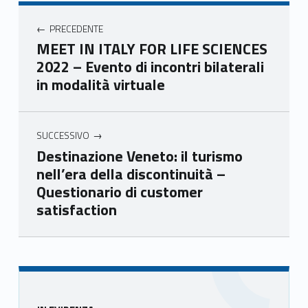
Unio
Unio
Unio
Unio
Navigazione articoli
nca
nca
nca
nca
PRECEDENTE
mer
mer
mer
mer
MEET IN ITALY FOR LIFE SCIENCES
e
e
e
e
2022 – Evento di incontri bilaterali
Ven
Ven
Ven
Ven
in modalità virtuale
eto
eto
eto
eto
SUCCESSIVO
Destinazione Veneto: il turismo
nell’era della discontinuità –
Questionario di customer
satisfaction
Skip back to main navigation
Sidebar