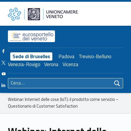
Primary Menu
Unioncamere del Veneto
Webinar: Internet delle cose (IoT): il prodotto come servizio – Questionario di Customer Satisfaction – Unioncamere del Veneto
Header info sidebar
Facebook Unioncamere Veneto
Sede di Bruxelles
Padova
Treviso-Belluno
Twitter Unioncamere Veneto
Venezia-Rovigo
Verona
Vicenza
Youtube Unioncamere Veneto
Ricerca per:
Linkedin Unioncamere Veneto
Breadcrumbs navigation
Webinar: Internet delle cose (IoT): il prodotto come servizio –
Questionario di Customer Satisfaction