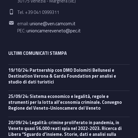
30175 Venezia - Marghera (VE)
Phone number:
Tel. +39 041 0999311
Email address:
email:
unione@ven.camcom.it
PEC:
unioncamereveneto@pec.it
ULTIMI COMUNICATI STAMPA
19/10/24: Partnership con DMO Dolomiti Bellunesi e
Destination Verona & Garda Foundation per analisi e
studio di dati turistici
25/09/24: Sistema economico e legalità, regole e
strumenti per la lotta all’economia criminale. Convegno
Regione del Veneto-Unioncamere del Veneto
20/09/24: Legalità: crimine proliferato in pandemia, in
Veneto quasi 56.000 reati spia nel 2022-2023. Ricerca di
Libera “Sguardo d’insieme. Storie, dati e analisi sulla